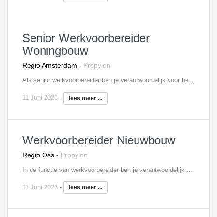
Senior Werkvoorbereider
Woningbouw
Regio Amsterdam
-
Propylon
Als senior werkvoorbereider ben je verantwoordelijk voor het opstellen en up-to-date houden van overall-planningen en afgeleide deelplannen. Je verzorgt, eventueel met één of meerdere assistenten, de werkvoorbereiding van grote woningbouwprojecten. Je onderzoekt hierbij alternatieve bouwmethoden, je bekijkt de logistiek en bouwplaats inrichting. Je koopt samen met de projectleider de benodigde materialen, onderaannemers en leveranciers in. In deze functie onderhoud je contacten met alle aangesloten partijen en afdelingen, zowel binnen als buiten de organisatie.
11 Juni 2026
-
lees meer ...
Werkvoorbereider Nieuwbouw
Regio Oss
-
Propylon
In de functie van werkvoorbereider ben je verantwoordelijk voor de voorbereiding van de aan jou toegewezen nieuwbouwprojecten. Je coördineert en controleert daarbij tekeningen van de architect, constructeur, leveranciers en onderaannemers. Daarnaast neem je deel aan bouwvergaderingen en werkbesprekingen. In je dagelijks werk, heb je nauw contact met de inkoop en uitvoering, om zo de gestelde doelen te halen. Tevens draag je zorg voor de complete voorbereiding van het nieuwbouwproject en bewaak je de kosten.
11 Juni 2026
-
lees meer ...