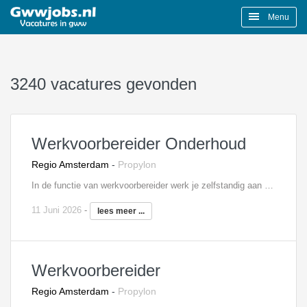
Menu
3240 vacatures gevonden
Werkvoorbereider Onderhoud
Regio Amsterdam
-
Propylon
In de functie van werkvoorbereider werk je zelfstandig aan de voorbereiding en begeleiding van de aan jou toegewezen onderhoud- en renovatieprojecten van begin tot eind. Tot jouw taken behoren onder andere:Het controleren van gegevens op technische uitvoerbaarheid, regelgeving en wettelijke normen;Het opstellen en bewaken van voorbereidings- en inkoopschema’s; Het bijhouden van het meer- en minderwerk;Onderhouden van contacten met de onderaannemers en regelen van de gehele documentenstroom; Verantwoordelijkheid over de gehele technische werkvoorbereiding.
11 Juni 2026
-
lees meer ...
Werkvoorbereider
Regio Amsterdam
-
Propylon