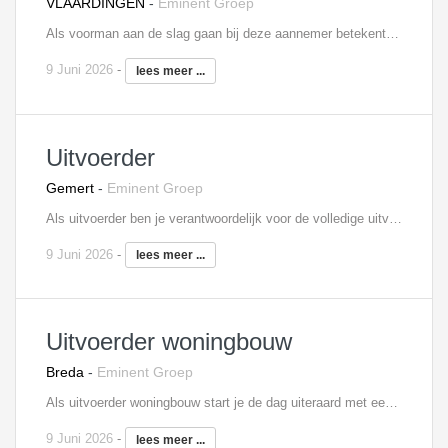
VLAARDINGEN
-
Eminent Groep
Als voorman aan de slag gaan bij deze aannemer betekent dat jij samen met het team de dagelijkse werkzaamheden verricht op de verschillende projecten binnen de civiele techniek. Je zal werken aan projecten van gemiddeld een aantal weken tot aan meerdere maanden. Hierbij stuur je het team aan samen met de uitvoerder en doe je dit op een prettige wijze. Tijdens afwezigheid van de uitvoerder geef jij de sturing aan het team. Dagelijks rapporteer je naar de uitvoerder over de voortgang van de werkzaamheden. Dagelijks of klein onderhoud van het materieel pak jij ook op. Bovendien neem jij hier de veiligheid in acht tijdens de werkzaamheden en volg je de procedures en richtlijnen op. Interesse? Neem contact op met Edwin Wendrich, 06 - 81 45 20 11,
9 Juni 2026
-
lees meer ...
Uitvoerder
Gemert
-
Eminent Groep
Als uitvoerder ben je verantwoordelijk voor de volledige uitvoering van meerdere renovatie- en onderhoudsprojecten. Veelvoorkomende projecten zijn totale woningrenovaties waarbij ook keuken-/badkamer-/toiletrenovaties en energetische maatregelen onderdeel zijn. Hierbij staat telkens de bewoner en klant centraal. Jij bent de spin in het web en door goed te plannen, organiseren en coördineren maak jij onze projecten tot een succes. Uiteraard heb je hierbij oog voor de collega’s, want teamwork vinden wij erg belangrijk. Tevens zorg je voor een juiste en tijdige digitale registratie van de projectgegevens in de HSGR cloud en waarborg je uiteraard mét het team de kwaliteit. Interesse? Neem contact op met Lars Verbakel, 06 - 39 87 27 11,
9 Juni 2026
-
lees meer ...
Uitvoerder woningbouw
Breda
-
Eminent Groep
Als uitvoerder woningbouw start je de dag uiteraard met een koffie en het opstarten van alle bouwprocessen. Daarnaast zal je je bezig houden met onder andere de volgende taken: - Samenstellen en bewaken van de planning van het project - Leiding geven aan de betrokken medewerkers - Uitvoeren van kwaliteitscontroles - Bewaken van de naleving van veiligheidsvoorschriften - Fungeren als aanspreekpunt op de werkplaats Interesse? Neem contact op met Lars Verbakel, 06 - 39 87 27 11,
9 Juni 2026
-
lees meer ...