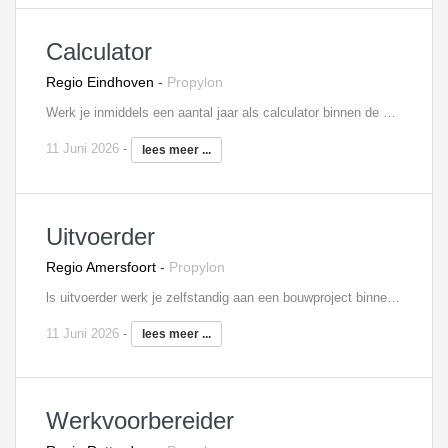
Calculator
Regio Eindhoven
-
Propylon
Werk je inmiddels een aantal jaar als calculator binnen de bouw en ben je toe aan een nieuwe werkomgeving? Dan zou deze specifieke rol als calculator bij onze opdrachtgever interessant voor je kunnen zijn! Je krijgt in je functie veel mogelijkheden om je verder te ontwikkelen en ontplooien door middel van opleidingen en cursussen. In jouw takenpakket vallen onder andere het maken van optimale kostprijsramingen en -berekeningen, het aanvragen en vergelijken van offertes, het uittrekken van hoeveelheden en het doen van voorstellen wat betreft bezuinigingen en onderhandelingen.
11 Juni 2026
-
lees meer ...
Uitvoerder
Regio Amersfoort
-
Propylon
ls uitvoerder werk je zelfstandig aan een bouwproject binnen onderhoud en renovatie. Op basis van het bestek en de tekeningen voer je het project uit binnen het budget en tijdschema, teneinde het project op te leveren conform het kwaliteitsplan. Je belangrijkste taak is het zorgdragen voor de dagelijkse organisatie op de bouwplaats en het coördineren en controleren van de werkzaamheden welke noodzakelijk zijn voor de kwaliteit en voortgang van het project. Je instrueert hierbij de eigen medewerkers, de onderaannemers, de toeleveranciers en geef je leiding aan de (assistent) uitvoerders. Tevens begeleid je de vooroplevering, werk je de opleveringspunten af, verwerk je de administratie en verstrek je administratieve gegevens ten behoeve van de algehele kostenbewaking.
11 Juni 2026
-
lees meer ...
Werkvoorbereider