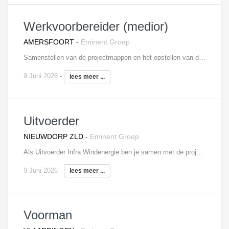
Werkvoorbereider (medior)
AMERSFOORT
-
Eminent Groep
Samenstellen van de projectmappen en het opstellen van de overzichten Verantwoordelijk voor het bewaken van de EMVI plannen, de V&G, kwaliteits- en milieuplannen Geeft ondersteuning bij de inkoop en verzorgt de KLIC-meldingen en calculaties Onderhoudt contacten met in- en externe klanten Bewaken van kennis en inzichten bij de overgang van calculatie naar de werkvoorbereidingsfase en vanuit daar naar de uitvoeringsfase Samen met de projectleider en de uitvoerder ben jij verantwoordelijk voor de verschillende projecten Interesse? Neem contact op met Lars van Schooten, 06 - 41 60 77 70,
9 Juni 2026
-
lees meer ...
Uitvoerder
NIEUWDORP ZLD
-
Eminent Groep
Als Uitvoerder Infra Windenergie ben je samen met de projectleider en werkvoorbereider verantwoordelijk voor een succesvolle uitvoering van de projecten. Hierbij ontzorg je de klant en ben je het aanspreekpunt voor het projectteam, de klanten en onderaannemers. Tevens zorg je voor de indeling van personeel en materieel op het project, stuurt medewerkers en onderaannemers aan op de bouwplaats en controleert de uitgevoerde werkzaamheden. Daarnaast tref je alle noodzakelijke maatregelen op het gebied van veiligheid, kwaliteit en milieu. Jij weet de organisatie en uitvoering van onze projecten elke keer weer voor elkaar te krijgen en het overzicht te behouden, waarbij de kostenbewaking zeker niet mag ontbreken. Interesse? Neem contact op met Edwin Wendrich, 06 - 81 45 20 11,
9 Juni 2026
-
lees meer ...
Voorman