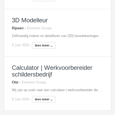
3D Modelleur
Rijssen
-
Eminent Groep
Zelfstandig maken en detailleren van (3D) bouwtekeningen in de diverse stadia van een project Het uitvoeren en presentabel maken van locatie onderzoeken Het uitwerken en aanvragen van de omgevingsvergunning incl. bijbehorende bouwbesluit toetsing Maakt de vertaalslag van de techniek naar het integrale 3D model (BIM) Het aansturen van constructeur, adviseurs, onderaannemers Je werkt nauw samen met de projectleider die hoofdverantwoordelijk is voor de projectaansturing en de communicatie met opdrachtgever, architect en technische disciplines Je controleert en toetst uitgevoerde werkzaamheden, tekenwerk en bouwtechnische details aan interne en externe kwaliteitstandaarden, Bouwbesluit en andere norm- en regelgeving Interesse? Neem contact op met Anneloes Rabel, 06 - 18 73 33 45,
9 Juni 2026
-
lees meer ...
Calculator | Werkvoorbereider
schildersbedrijf
Olst
-
Eminent Groep
Wij zijn op zoek naar een calculator | werkvoorbereider die een ruime ervaring heeft in onderhoud en renovatiewerken richt zich in eerste instantie op het schildersbedrijf binnen de organisatie. Ook de andere bedrijfstak, renovatie en onderhoud, zullen bekend werkterrein worden. De functie zal o.a. uit de volgende taken bestaan: Contact onderhouden met opdrachtgever (woningcorporaties) Seriematig schilderwerk calculeren Inmeten op locatie Kennis van materiaal en materieel Voornbereiding op aanbestedingsmarkt Calculatie en werkvoorbereiding Contact met uitvoerder en onderaannemers Interesse? Neem contact op met Anneloes Rabel, 06 - 18 73 33 45,
9 Juni 2026
-
lees meer ...