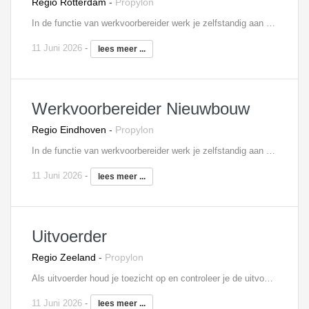
Regio Rotterdam
-
Propylon
In de functie van werkvoorbereider werk je zelfstandig aan de voorbereiding en begeleiding van de aan jou toegewezen projecten van begin tot eind. Tot jouw taken behoren onder andere:Het controleren van gegevens op technische uitvoerbaarheid, regelgeving en wettelijke normen;Het opstellen en bewaken van voorbereidings- en inkoopschema’s; Het bijhouden van het meer- en minderwerk;Onderhouden van contacten met de onderaannemers en regelen van de gehele documentenstroom; Verantwoordelijkheid over de gehele technische werkvoorbereiding.
11 Juni 2026
-
lees meer ...
Werkvoorbereider Nieuwbouw
Regio Eindhoven
-
Propylon
In de functie van werkvoorbereider werk je zelfstandig aan de voorbereiding en begeleiding van de aan jou toegewezen nieuwbouwprojecten van begin tot eind. Tot jouw taken behoren onder andere:Het controleren van gegevens op technische uitvoerbaarheid, regelgeving en wettelijke normen;Het opstellen en bewaken van voorbereidings- en inkoopschema’s; Het bijhouden van het meer- en minderwerk;Onderhouden van contacten met de onderaannemers en regelen van de gehele documentenstroom; Verantwoordelijkheid over de gehele technische werkvoorbereiding.
11 Juni 2026
-
lees meer ...
Uitvoerder
Regio Zeeland
-
Propylon
Als uitvoerder houd je toezicht op en controleer je de uitvoering op de bouwplaats. Je bent verantwoordelijk voor bewaking van kwaliteit, veiligheid, kosten en voortgang en voor de organisatie van de bouwactiviteiten. Ook signaleer je meer- en minderwerk. Je bent medeverantwoordelijk voor uitvoeringsvoorbereiding en verantwoordelijk voor uitvoering, nazorg en personeelsinzet. Je roept het materiaal en materieel af en koopt in overleg met de projectleider eventueel zelf in. Je verzorgt zelf de detail planningen en houdt je ook bezig met de kostenbewaking.
11 Juni 2026
-
lees meer ...