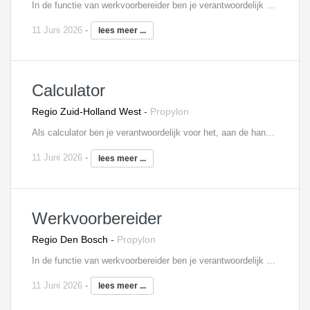
In de functie van werkvoorbereider ben je verantwoordelijk voor de voorbereiding van de aan jou toegewezen projecten. Je coördineert en controleert daarbij tekeningen van de architect, constructeur, leveranciers en onderaannemers. Daarnaast neem je deel aan bouwvergaderingen en werkbesprekingen. In je dagelijks werk, heb je nauw contact met de inkoop en uitvoering, om zo de gestelde doelen te halen. Tevens draag je zorg voor de complete voorbereiding van het project en bewaak je de kosten.
11 Juni 2026
-
lees meer ...
Calculator
Regio Zuid-Holland West
-
Propylon
Als calculator ben je verantwoordelijk voor het, aan de hand van bestek, tekeningen en andere gegevens, maken van kostprijsberekeningen. Je vraagt onder meer offertes aan en verwerkt deze, stelt financiële ramingen en bouwtijdschema’s op en stelt bouwkosten vast. Tevens draag je mogelijke alternatieven aan en werkt deze verder uit. Tot slot krijg je binnen je functie voldoende mogelijkheden om je kennis en vaardigheden uit te breiden en up-to-date te houden door middel van cursussen en opleidingen.
11 Juni 2026
-
lees meer ...
Werkvoorbereider
Regio Den Bosch
-
Propylon
In de functie van werkvoorbereider ben je verantwoordelijk voor de voorbereiding van de aan jou toegewezen projecten. Je coördineert en controleert daarbij tekeningen van de architect, constructeur, leveranciers en onderaannemers. Daarnaast neem je deel aan bouwvergaderingen en werkbesprekingen. In je dagelijks werk, heb je nauw contact met de inkoop en uitvoering, om zo de gestelde doelen te halen. Tevens draag je zorg voor de complete voorbereiding van het project en bewaak je de kosten.
11 Juni 2026
-
lees meer ...