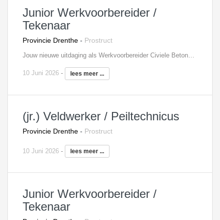
Junior Werkvoorbereider /
Tekenaar
Provincie Drenthe
-
Prostruct
Jouw nieuwe uitdaging als Werkvoorbereider Civiele Betonbouw. Voor een klant in het noorden van het land zijn wij op zoek naar een Werkvoorberieder Beton. Wat ga jij doen? Als Werkvoorbereider Beton werk je in een team met andere werkvoorbereiders voor het betonwerk van het project. Je denkt mee in het bepalen van de meest efficiënte werkwijzen voor het betonwerk, bent betrokken bij het uitvoeringsontwerp, maakt planningen en werk-, verificatie- en keuringsplannen. Daarnaast stem je zaken af met de uitvoering en onderaannemers (bijv. voor bekisting, wapening, steigers, kranen, in te storten onderdelen, beton) en zorg je zorg ervoor dat zaken tijdig worden ingekocht en geleverd, waarbij je de onderaannemerscontracten bewaakt en zorgt voor de nodige werkbegeleiding tijdens de bouw. Als er afwijkingen zijn, stel jij deze op met de nodige technische vragen en komt samen met Site Engineering tot oplossingen. Het primaire doel is dat er buiten zo veilig en efficiënt mogelijk gebouwd kan worden, waarbij de eisen worden aangetoond. Wat zoeken wij? Ruime en relevante ervaring in de werkvoorbereiding op beton projecten. Opleidingsniveau MBO/HBO, richting Civiele Techniek. Ervaring met UAV-geïntegreerde contracten binnen multidisciplinaire projecten heeft een pré. Competenties: praktisch, stressbestendig, resultaatgericht, kostenbewustzijn, helikopterview. Wat mag je van ons verwachten? Een marktconform salaris; Uitstekende secundaire arbeidsvoorwaarden CAO Bouw & Infra; Uitzicht op een structureel dienstverband; Werken in een dynamisch team; Werken aan een prestigieus projecten met de nieuwste technieken. Interesse? Zie jij jezelf in deze uitdagende functie? Stuur ons dan je C.V. met motivatie of neem contact met ons op voor meer informatie.
10 Juni 2026
-
lees meer ...
(jr.) Veldwerker / Peiltechnicus
Provincie Drenthe
-
Prostruct
10 Juni 2026
-
lees meer ...
Junior Werkvoorbereider /
Tekenaar