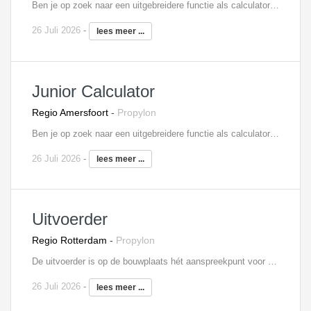
Ben je op zoek naar een uitgebreidere functie als calculator? Eentje waar je actief meedenkt in oplossingen en je ook een adviserende rol hebt? Dan is dit een interessante voor je! Bij deze aannemer werk je aan diverse projecten. Woningbouw en utiliteitsbouw, nieuwbouw en renovatie. Jij bent medeverantwoordelijk voor het maken van een goede aanbieding waardoor het project uitgevoerd mag worden. Als calculator ben je verantwoordelijk voor het bepalen van de kostprijs. Je taken bestaan o.a. uit het bestuderen en beoordelen van tekeningen, het opvragen - vergelijken en beoordelen van prijzen, het analyseren van de begrotingen en het maken van offertes.
26 Juli 2026
-
lees meer ...
Junior Calculator
Regio Amersfoort
-
Propylon
Ben je op zoek naar een uitgebreidere functie als calculator? Eentje waar je actief meedenkt in oplossingen en je ook een adviserende rol hebt? Dan is dit een interessante voor je! Bij deze aannemer werk je aan diverse projecten. Woningbouw en utiliteitsbouw, nieuwbouw en renovatie. Jij bent medeverantwoordelijk voor het maken van een goede aanbieding waardoor het project uitgevoerd mag worden. Als calculator ben je verantwoordelijk voor het bepalen van de kostprijs. Je taken bestaan o.a. uit het bestuderen en beoordelen van tekeningen, het opvragen - vergelijken en beoordelen van prijzen, het analyseren van de begrotingen en het maken van offertes.
26 Juli 2026
-
lees meer ...
Uitvoerder
Regio Rotterdam
-
Propylon
De uitvoerder is op de bouwplaats hét aanspreekpunt voor alle betrokken partijen op de bouw. Zo stuur je onderaannemers aan, heb je regelmatig overleg met de projectleider, verdeel je de werkzaamheden over de ploegen en geef je leiding aan junior uitvoerders. Verder ben je verantwoordelijk voor het afroepen van materieel en materialen, de algehele voortgang en planningen, het signaleren van meer- en minderwerk en de volledige personeelsinzet.
26 Juli 2026
-
lees meer ...