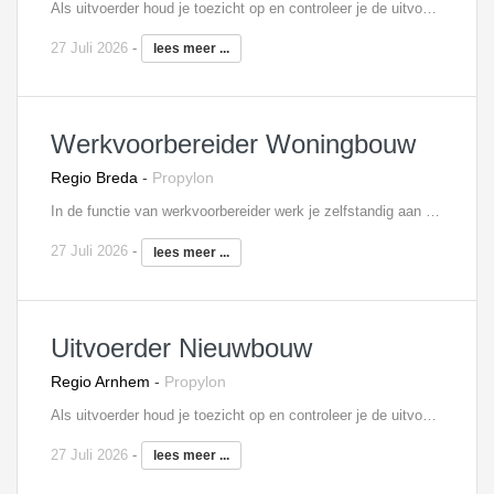
Als uitvoerder houd je toezicht op en controleer je de uitvoering op de bouwplaats. Je bent verantwoordelijk voor bewaking van kwaliteit, veiligheid, kosten en voortgang en voor de organisatie van de bouwactiviteiten. Ook signaleer je meer- en minderwerk. Je bent medeverantwoordelijk voor uitvoeringsvoorbereiding en verantwoordelijk voor uitvoering, nazorg en personeelsinzet. Je roept het materiaal en materieel af en koopt in overleg met de projectleider eventueel zelf in. Je verzorgt zelf de detail planningen en houdt je ook bezig met de kostenbewaking.
27 Juli 2026
-
lees meer ...
Werkvoorbereider Woningbouw
Regio Breda
-
Propylon
In de functie van werkvoorbereider werk je zelfstandig aan de voorbereiding en begeleiding van de aan jou toegewezen woningbouwprojecten van begin tot eind. Tot jouw taken behoren onder andere:Het controleren van gegevens op technische uitvoerbaarheid, regelgeving en wettelijke normen;Het opstellen en bewaken van voorbereidings- en inkoopschema’s; Het bijhouden van het meer- en minderwerk;Onderhouden van contacten met de onderaannemers en regelen van de gehele documentenstroom; Verantwoordelijkheid over de gehele technische werkvoorbereiding.
27 Juli 2026
-
lees meer ...
Uitvoerder Nieuwbouw
Regio Arnhem
-
Propylon
Als uitvoerder houd je toezicht op en controleer je de uitvoering van één of meerdere nieuwbouwprojecten. Je bent verantwoordelijk voor bewaking van kwaliteit, veiligheid, kosten en voortgang en voor de organisatie van de bouwactiviteiten. Ook signaleer je meer- en minderwerk. Je bent medeverantwoordelijk voor uitvoeringsvoorbereiding en verantwoordelijk voor uitvoering, nazorg en personeelsinzet. Je roept het materiaal en materieel af en koopt in overleg met de projectleider eventueel zelf in. Je verzorgt zelf de detail planningen en houdt je ook bezig met de kostenbewaking.
27 Juli 2026
-
lees meer ...