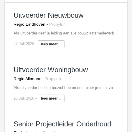
Uitvoerder Nieuwbouw
Regio Eindhoven
-
Propylon
Als uitvoerder geef je leiding aan alle bouwplaatsmedewerkers en ben je aanspreekpunt voor opdrachtgever en onderaannemers. Je stuurt het bouwproces aan op basis van een planning en bent verantwoordelijk voor de voortgang en kwaliteit. Je maakt deel uit van het uitvoeringsteam, waarin je nauw samenwerkt met de projectleiding en werkvoorbereiding. Je wordt ingezet op één of meerdere nieuwbouwprojecten.
27 Juli 2026
-
lees meer ...
Uitvoerder Woningbouw
Regio Alkmaar
-
Propylon
Als uitvoerder houd je toezicht op en controleer je de uitvoering van één of meerdere woningbouwprojecten. Je bent verantwoordelijk voor bewaking van kwaliteit, veiligheid, kosten en voortgang en voor de organisatie van de bouwactiviteiten. Ook signaleer je meer- en minderwerk. Je bent medeverantwoordelijk voor uitvoeringsvoorbereiding en verantwoordelijk voor uitvoering, nazorg en personeelsinzet. Je roept het materiaal en materieel af en koopt in overleg met de projectleider eventueel zelf in. Je verzorgt zelf de detail planningen en houdt je ook bezig met de kostenbewaking.
26 Juli 2026
-
lees meer ...
Senior Projectleider Onderhoud