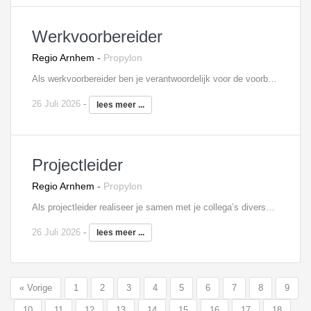
Werkvoorbereider
Regio Arnhem
-
Propylon
Als werkvoorbereider ben je verantwoordelijk voor de voorbereiding en de begeleiding van één of meerdere projecten. Je bent medeverantwoordelijk voor het behalen van de vooraf gestelde doelstellingen. Om deze doelstellingen te behalen stel je planningen en inkoopopdrachten op en zorg je voor de complete technische werkvoorbereiding. Je beoordeelt eveneens leveranciers en zorgt ervoor dat de gegevens voor de financiële bewaking en de afhandeling van projecten kloppen. Ook het signaleren en berekenen van meer- en minderwerk behoort tot jouw verantwoordelijkheden. Tot slot controleer, registreer en distribueer je documenten.
26 Juli 2026
-
lees meer ...
Projectleider
Regio Arnhem
-
Propylon
Als projectleider realiseer je samen met je collega’s diverse uitdagende bouwprojecten. Als jij hier klaar voor bent en over de juiste bagage beschikt, willen wij je graag spreken! Als projectleider werk je nauw samen met, én je coacht, je bouwteam. Samen met hen zorg je voor een prachtig eindresultaat. In deze functie ben je eindverantwoordelijk voor de planning, kosten, kwaliteit en veiligheid, bewaak je de inkoopschema’s en stem je meer- en minderwerk af met betrokken partijen. Daarnaast heb je oog voor verbeteringen op het gebied van (bouw)processen en projecten. Verder wordt je ook betrokken in het voortraject van projecten.
26 Juli 2026
-
lees meer ...
« Vorige
1
2
3
4
5
6
7
8
9
10
11
12
13
14
15
16
17
18