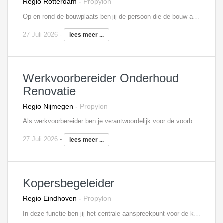
Regio Rotterdam
-
Propylon
Op en rond de bouwplaats ben jij de persoon die de bouw aanstuurt en realiseert. Je geeft leiding aan de uitvoering van één of meerdere onderhoud- en renovatieprojecten. Je stuurt onderaannemers aan, stemt samen met de projectleider de planning af, bewaakt de uren en je bent alert op ARBO-zaken. Je maakt samen met de werkvoorbereider(s) en de projectleider deel uit van een intern projectteam. Je bent verantwoordelijk voor het afroepen van materieel en materialen. Je onderhoudt contacten met alle betrokken partijen.
27 Juli 2026
-
lees meer ...
Werkvoorbereider Onderhoud
Renovatie
Regio Nijmegen
-
Propylon
Als werkvoorbereider ben je verantwoordelijk voor de voorbereiding en de begeleiding van één of meerdere onderhoud- en renovatieprojecten. Je bent medeverantwoordelijk voor het behalen van de vooraf gestelde doelstellingen. Om deze doelstellingen te behalen stel je planningen en inkoopopdrachten op en zorg je voor de complete technische werkvoorbereiding. Je beoordeelt eveneens leveranciers en zorgt ervoor dat de gegevens voor de financiële bewaking en de afhandeling van projecten kloppen. Ook het signaleren en berekenen van meer- en minderwerk behoort tot jouw verantwoordelijkheden. Tot slot controleer, registreer en distribueer je documenten.
27 Juli 2026
-
lees meer ...
Kopersbegeleider
Regio Eindhoven
-
Propylon
In deze functie ben jij het centrale aanspreekpunt voor de kopers voor en tijdens de bouw van hun nieuwe woning. Je weet als geen ander dat de aankoop van een nieuwe woning voor deze kopers een belangrijk en stressvol moment kan zijn. Je stelt daarom alles in het werk om hen te ontzorgen in het gehele traject. Je begeleidt hen bij het maken van keuzes voor wat betreft meer- en minderwerk, individuele wijzigingen en overige wensen. Deze gegevens communiceer je vervolgens intern naar je collega’s van de werkvoorbereiding en uitvoering. Je bent daarbij in staat om direct wijzigingen aan te brengen in de bouwtekeningen. Ook organiseer je in deze functie informatiebijeenkomsten en houdt je de kopers zelf op de hoogte omtrent de ontwikkelingen in het bouwproces.