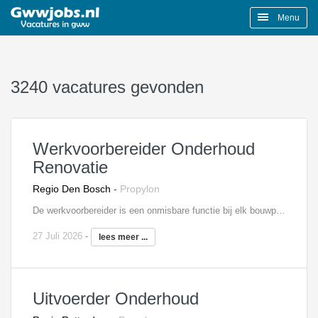
Menu
3240 vacatures gevonden
Werkvoorbereider Onderhoud
Renovatie
Regio Den Bosch
-
Propylon
De werkvoorbereider is een onmisbare functie bij elk bouwproject. Je bent hierbij namelijk verantwoordelijk voor de voorbereiding en de begeleiding van één of meerdere onderhoud- en renovatieprojecten, waarbij je ook het aanspreekpunt bent voor je collega’s die op de bouwplaats werkzaam zijn. Door jouw werk loopt de bouw van het project vlekkeloos. Als werkvoorbereider beoordeel je onder andere leveranciers, controleer je tekeningen, stel je planningen op en draag je zorg voor de complete technische voorbereiding. Je weet hiervoor goed om te gaan met diverse softwareprogramma’s, waaronder Solibri, AutoCad, Revit en MS Office. Tot slot ben je verantwoordelijk voor het bijhouden van meer- en minderwerk, opstellen van inkoopschema’s en woon je bouwvergaderingen bij.
27 Juli 2026
-
lees meer ...
Uitvoerder Onderhoud