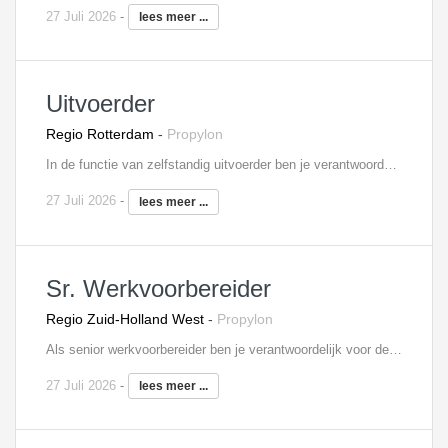
27 Juli 2026
-
lees meer ...
Uitvoerder
Regio Rotterdam
-
Propylon
In de functie van zelfstandig uitvoerder ben je verantwoordelijk voor de technisch goede uitvoering van projecten conform bestek en tekeningen en de geldende voorschriften. Je bewaakt de voortgang, de kwaliteit, en de veiligheid van de projecten. Je stuurt uitvoerend personeel aan op de bouwplaats (zowel eigen personeel als personeel van onderaannemers). Naast de coördinerende en organisatorische taken, zoals onder andere het afroepen van materialen en materieel, heb je ook administratieve taken.
27 Juli 2026
-
lees meer ...
Sr. Werkvoorbereider
Regio Zuid-Holland West
-
Propylon
Als senior werkvoorbereider ben je verantwoordelijk voor de technische en organisatorische werkvoorbereiding en begeleiding van de bouwprojecten. Dit geldt voor zowel de werkvoorbereidingsfase als de uitvoeringsfase. Tijdens de voorbereiding van projecten werk je voortdurend samen met de verschillende betrokken afdelingen binnen de organisatie. Door de verscheidenheid aan werkzaamheden volg je vrijwel het hele bouwproces, van bouwtijdbepalingen tot materieelinzet, van contractstukkencontrole tot inkoopvoorbereiding. Zo bepaal je de juiste werkmethodieken, bewaak de planningen, controleer je tekeningen en werk je meer- en minderwerk uit.
27 Juli 2026
-
lees meer ...