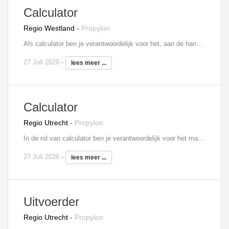
Calculator
Regio Westland
-
Propylon
Als calculator ben je verantwoordelijk voor het, aan de hand van bestek, tekeningen en andere gegevens, maken van kostprijsberekeningen. Je vraagt onder meer offertes aan en verwerkt deze, stelt financiële ramingen en bouwtijdschema’s op en stelt bouwkosten vast. Tevens draag je mogelijke alternatieven aan en werkt deze verder uit. Tot slot krijg je binnen je functie voldoende mogelijkheden om je kennis en vaardigheden uit te breiden en up-to-date te houden door middel van cursussen en opleidingen.
27 Juli 2026
-
lees meer ...
Calculator
Regio Utrecht
-
Propylon
In de rol van calculator ben je verantwoordelijk voor het maken van optimale kostprijsramingen en -berekeningen. Je maakt zelfstandig keuzes ten aanzien van onder andere aannames, werkmethodes en -normen, offertes en voorstellen. Tevens geef je alternatieven die je nader toelicht. Jij bent als aanspreekpunt verbonden aan inschrijfbegrotingen tot eindcalculaties. Tot slot krijg je binnen je functie voldoende mogelijkheden om je kennis en vaardigheden uit te breiden en up-to-date te houden door middel van cursussen en opleidingen.
27 Juli 2026
-
lees meer ...
Uitvoerder
Regio Utrecht
-
Propylon