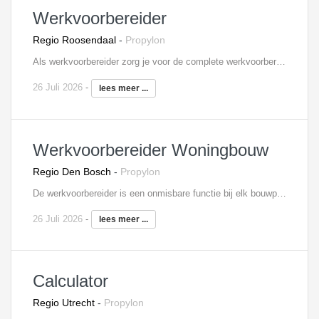
Werkvoorbereider
Regio Roosendaal
-
Propylon
Als werkvoorbereider zorg je voor de complete werkvoorbereiding van het aan jou toegewezen onderhoud- en renovatieprojecten. Je bereidt het project zo voor, dat het bouwproces soepel en gestructureerd verloopt. Jij bent degene die alle stukken gereed maakt voor de uitvoering en de inkoop voorbereidt. Je overziet het complexe geheel zonder daarbij de details uit het oog te verliezen. Naast de gebruikelijke werkvoorbereidingstaken, zoals het maken van planningen en schema's en het controleren van (werk)tekeningen, behoort eventueel ook tot je taken de kostenbewaking.
26 Juli 2026
-
lees meer ...
Werkvoorbereider Woningbouw
Regio Den Bosch
-
Propylon
De werkvoorbereider is een onmisbare functie bij elk bouwproject. Je bent hierbij namelijk verantwoordelijk voor de voorbereiding en de begeleiding van één of meerdere woningbouwprojecten, waarbij je ook het aanspreekpunt bent voor je collega’s die op de bouwplaats werkzaam zijn. Door jouw werk loopt de bouw van het project vlekkeloos. Als werkvoorbereider beoordeel je onder andere leveranciers, controleer je tekeningen, stel je planningen op en draag je zorg voor de complete technische voorbereiding. Je weet hiervoor goed om te gaan met diverse softwareprogramma’s, waaronder Solibri, AutoCad, Revit en MS Office. Tot slot ben je verantwoordelijk voor het bijhouden van meer- en minderwerk, opstellen van inkoopschema’s en woon je bouwvergaderingen bij.
26 Juli 2026
-
lees meer ...
Calculator
Regio Utrecht
-
Propylon