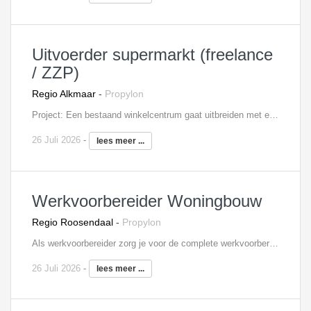
Uitvoerder supermarkt (freelance
/ ZZP)
Regio Alkmaar
-
Propylon
Project: Een bestaand winkelcentrum gaat uitbreiden met een supermarkt. De hal wordt geïntegreerd aan het winkelcentrum. Omvang is ruim 10 miljoen euro. De uitvoerder is op de bouwplaats hét aanspreekpunt voor alle betrokken partijen op de bouw. Zo stuur je onderaannemers aan, heb je regelmatig overleg met de projectleider, verdeel je de werkzaamheden over de ploegen en geef je leiding aan de vaklieden/onderaannemers. Verder ben je verantwoordelijk voor het afroepen van materieel en materialen, de algehele voortgang en planningen, het signaleren van meer- en minderwerk en de volledige personeelsinzet.
26 Juli 2026
-
lees meer ...
Werkvoorbereider Woningbouw
Regio Roosendaal
-
Propylon
Als werkvoorbereider zorg je voor de complete werkvoorbereiding van het aan jou toegewezen woningbouwproject. Je bereidt het project zo voor, dat het bouwproces soepel en gestructureerd verloopt. Jij bent degene die alle stukken gereed maakt voor de uitvoering en de inkoop voorbereidt. Je overziet het complexe geheel zonder daarbij de details uit het oog te verliezen. Naast de gebruikelijke werkvoorbereidingstaken, zoals het maken van planningen en schema's en het controleren van (werk)tekeningen, behoort eventueel ook tot je taken de kostenbewaking.
26 Juli 2026
-
lees meer ...