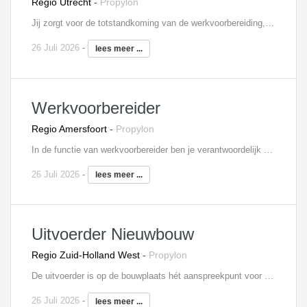
Regio Utrecht
-
Propylon
Jij zorgt voor de totstandkoming van de werkvoorbereiding, inkoop, organisatie en uitvoering van de aan jouw toegewezen In de functie van senior projectleider ben je als manager eindverantwoordelijke voor het realiseren van onderhouds- en/of renovatieprojecten (veelal grootschalige projecten) binnen de daarvoor gestelde kwaliteit, planning en het budget. In het werkvoorbereidings-stadium geef je leiding aan de werkvoorbereider(s) in je team. Tijdens de uitvoering geef je leiding aan de uitvoerder(s), waarbij je het project op hoofdlijnen praktijkgericht controleert en begeleidt. Je woont bouwvergaderingen bij en onderhoudt de contacten met onderaannemers, leveranciers en derden. Verder bewaak je de planningen en stel je tussentijdse prognoses op in het kader van het te verwachten eindresultaat. Je rapporteert rechtstreeks aan de directie van de onderneming.. Binnen je team geef je operationeel sturing en zorg je ervoor dat de werkzaamheden strak gepland en georganiseerd worden. Je werkt resultaatgericht en bent verantwoordelijk voor de voortgang van het project. Je weet accuraat te reageren op complexe vraagstukken en je durft zelfstandig beslissingen en initiatief te nemen. Met veel passie breng je samen met jou team de meest uitdagende projecten tot stand!
26 Juli 2026
-
lees meer ...
Werkvoorbereider
Regio Amersfoort
-
Propylon
In de functie van werkvoorbereider ben je verantwoordelijk voor de voorbereiding van de aan jou toegewezen projecten. Je coördineert en controleert daarbij tekeningen van de architect, constructeur, leveranciers en onderaannemers. Daarnaast neem je deel aan bouwvergaderingen en werkbesprekingen. In je dagelijks werk, heb je nauw contact met de inkoop en uitvoering, om zo de gestelde doelen te halen. Tevens draag je zorg voor de complete voorbereiding van het project en bewaak je de kosten.
26 Juli 2026
-
lees meer ...
Uitvoerder Nieuwbouw
Regio Zuid-Holland West
-
Propylon
De uitvoerder is op de bouwplaats hét aanspreekpunt voor alle betrokken partijen op de bouw. Zo stuur je onderaannemers aan, heb je regelmatig overleg met de projectleider, verdeel je de werkzaamheden over de ploegen en geef je leiding aan junior uitvoerders. Verder ben je verantwoordelijk voor het afroepen van materieel en materialen, de algehele voortgang en planningen van het nieuwbouwproject, het signaleren van meer- en minderwerk en de volledige personeelsinzet.
26 Juli 2026
-
lees meer ...