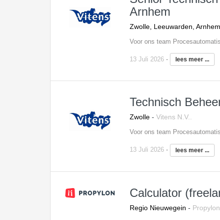
Arnhem
Zwolle, Leeuwarden, Arnhe
13 Juli 2026
-
lees meer ...
Technisch Behee
Zwolle
-
Vitens N.V..
13 Juli 2026
-
lees meer ...
Calculator (freel
Regio Nieuwegein
-
Propylon