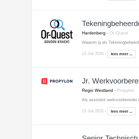
Tekeningbeheerd
Hardenberg
-
Or-Quest
13 Juli 2026
-
lees meer ...
Jr. Werkvoorber
Regio Westland
-
Propylon
13 Juli 2026
-
lees meer ...
Senior Technisch