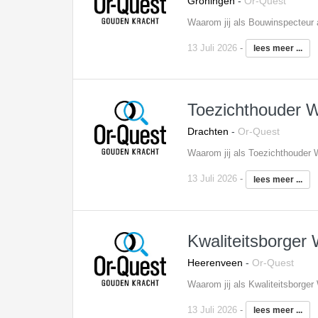
Groningen
-
Or-Quest
13 Juli 2026
-
lees meer ...
Toezichthouder
Drachten
-
Or-Quest
13 Juli 2026
-
lees meer ...
Kwaliteitsborger
Heerenveen
-
Or-Quest
13 Juli 2026
-
lees meer ...