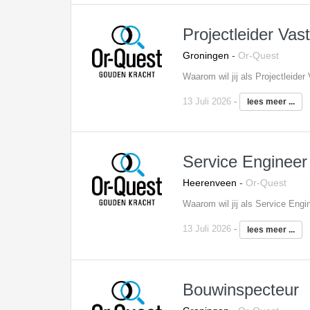
Projectleider Vas
Groningen
-
Or-Quest
13 Juli 2026
-
lees meer ...
Service Engineer
Heerenveen
-
Or-Quest
13 Juli 2026
-
lees meer ...
Bouwinspecteur