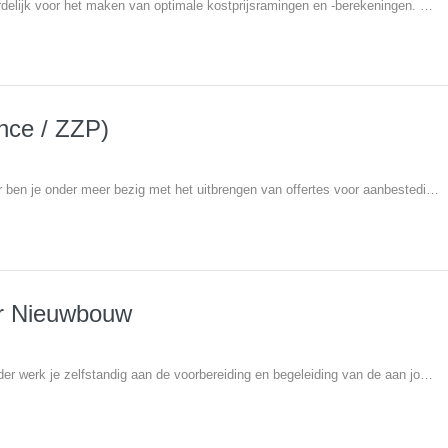
Als calculator ben je verantwoordelijk voor het maken van optimale kostprijsramingen en -berekeningen. Je maakt zelfstandig keuzes ten aanzien van onder andere aannames, werkmethodes en -normen, offertes en voorstellen. Tevens geef je alternatieven die je nader toelicht. Jij bent als aanspreekpunt verbonden aan verschillende projecten van inschrijfbegroting tot eindcalculatie. Vanuit deze rol kan je bij deze aannemer snel doorgroeien naar een functie als kostendeskundige.
ance / ZZP)
Binnen de functie van calculator ben je onder meer bezig met het uitbrengen van offertes voor aanbestedingen en bouwteamwerken. Ook verzorg je nacalculaties en stel je kostprijsbegrotingen vast. Het verwerken van meer -en minderwerk behoort ook tot de taken evenals andere calculatiewerkzaamheden aan de hand van bestek, tekeningen, schetsontwerpen en andere gegevens. Vanuit deze functie heb je ook de mogelijkheid om door te groeien naar een rol als senior calculator.
r Nieuwbouw
In de functie van werkvoorbereider werk je zelfstandig aan de voorbereiding en begeleiding van de aan jou toegewezen nieuwbouwprojecten van begin tot eind. Tot jouw taken behoren onder andere:Het controleren van gegevens op technische uitvoerbaarheid, regelgeving en wettelijke normen;Het opstellen en bewaken van voorbereidings- en inkoopschema’s; Het bijhouden van het meer- en minderwerk;Onderhouden van contacten met de onderaannemers en regelen van de gehele documentenstroom; Verantwoordelijkheid over de gehele technische werkvoorbereiding.