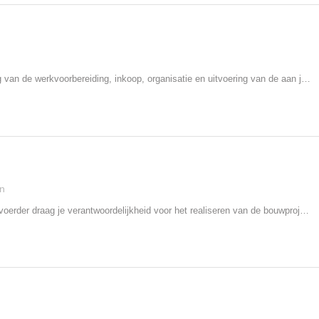
Jij zorgt voor de totstandkoming van de werkvoorbereiding, inkoop, organisatie en uitvoering van de aan jouw toegewezen bouwprojecten (veelal grootschalige projecten). Binnen je team geef je operationeel sturing en zorg je ervoor dat de werkzaamheden strak gepland en georganiseerd worden. Je werkt resultaatgericht en bent verantwoordelijk voor de voortgang van het project. Je weet accuraat te reageren op complexe vraagstukken en je durft zelfstandig beslissingen en initiatief te nemen. Met veel passie breng je samen met jou team de meest uitdagende projecten tot stand!
n
In de functie van zelfstandig uitvoerder draag je verantwoordelijkheid voor het realiseren van de bouwprojecten binnen de organisatie, vanaf de uitvoeringsfase tot aan de oplevering van het desbetreffende project. Hier stuur je personeel op de bouwplaats aan, controleer je de werkzaamheden binnen de bouwplaats op veiligheids- en kwaliteitsnormen, coördineer en plan je de uitvoering op het project en bewaak je zowel het budget als de planning op het project.