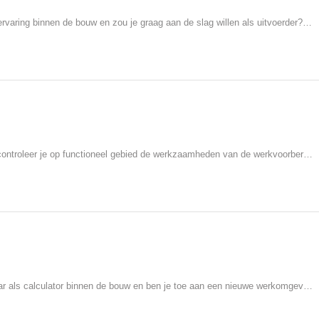
Heb je nog weinig of geen werkervaring binnen de bouw en zou je graag aan de slag willen als uitvoerder? Dan is dit de perfecte functie voor jou! Voor onze opdrachtgever zoeken wij een jonge bouwkundige die als junior uitvoerder in kan stromen, om op deze manier ervaring op te doen onder leiding van een ervaren uitvoerder. Je geeft dagelijks leiding aan het personeel op de bouwplaats van het bouwproject, verdeelt de werkzaamheden, zorgt voor de juiste aan- en afvoer van materialen en bent verantwoordelijk voor het correct naleven van de veiligheidsvoorzieningen. Je krijgt steeds meer verantwoordelijkheden en zelfstandigheid in je werkzaamheden, waardoor je door kan groeien naar een zelfstandig uitvoerder.
Als projectleider coördineer en controleer je op functioneel gebied de werkzaamheden van de werkvoorbereider alsmede de uitvoerder en geef je leiding aan het uitvoeringsteam aan de aan jouw toegewezen bouwprojecten. Daarnaast draag je bij aan de verdere uitvoering van het personeelsbeleid, rapporteer je periodiek aan de directie inzake financiële projectprognose en voortgang. Je signaleert afwijkingen en onderneemt hierop actie, je ziet toe op de naleving van het projectkwaliteitsplan en je neemt maatregelen om de voortgang in werkvoorbereiding en uitvoering te waarborgen. Ook behoort het monitoren van de inkoop tot je werkzaamheden.
Werk je inmiddels een aantal jaar als calculator binnen de bouw en ben je toe aan een nieuwe werkomgeving? Dan zou deze specifieke rol als calculator bij onze opdrachtgever interessant voor je kunnen zijn! Je krijgt in je functie veel mogelijkheden om je verder te ontwikkelen en ontplooien door middel van opleidingen en cursussen. In jouw takenpakket vallen onder andere het maken van optimale kostprijsramingen en -berekeningen, het aanvragen en vergelijken van offertes, het uittrekken van hoeveelheden en het doen van voorstellen wat betreft bezuinigingen en onderhandelingen.