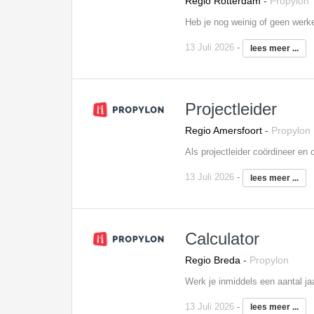
Regio Rotterdam
-
Propylon
13 Juli 2026
-
lees meer ...
Projectleider
Regio Amersfoort
-
Propylon
13 Juli 2026
-
lees meer ...
Calculator
Regio Breda
-
Propylon
13 Juli 2026
-
lees meer ...