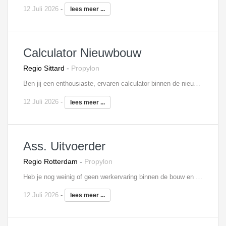
12 Juli 2026
-
lees meer ...
Calculator Nieuwbouw
Regio Sittard
-
Propylon
Ben jij een enthousiaste, ervaren calculator binnen de nieuwbouw? Dan zoeken we jou! Voor onze opdrachtgever, actief binnen de aannemerij, zoeken wij een ervaren kracht op de calculatieafdeling. Je houdt je dagelijks bezig met nacalculaties en het vaststellen van kostprijsbegrotingen. Daarnaast maak je zelfstandig keuzes voor wat betreft werkmethodes, offertes en voorstellen, waarbij je ook alternatieven uitwerkt en voorstelt. Door middel van aanvullende cursussen weet je vervolgens ook je kennis op peil te houden; kennis die je vervolgens meeneemt in je werkzaamheden en overdraagt aan je collega’s
12 Juli 2026
-
lees meer ...
Ass. Uitvoerder
Regio Rotterdam
-
Propylon
Heb je nog weinig of geen werkervaring binnen de bouw en zou je graag aan de slag willen als uitvoerder? Dan is dit de perfecte functie voor jou! Voor onze opdrachtgever zoeken wij een jonge bouwkundige die als junior uitvoerder in kan stromen, om op deze manier ervaring op te doen onder leiding van een ervaren uitvoerder. Je geeft dagelijks leiding aan het personeel op de bouwplaats van het bouwproject, verdeelt de werkzaamheden, zorgt voor de juiste aan- en afvoer van materialen en bent verantwoordelijk voor het correct naleven van de veiligheidsvoorzieningen. Je krijgt steeds meer verantwoordelijkheden en zelfstandigheid in je werkzaamheden, waardoor je door kan groeien naar een zelfstandig uitvoerder.
12 Juli 2026
-
lees meer ...