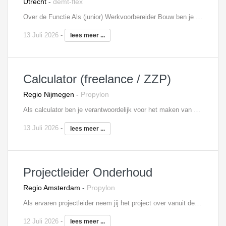
Utrecht
-
demt-flex
Over de Functie Als (junior) Werkvoorbereider Bouw ben je de verbindende factor in het projectteam en lever je een essentiële bijdrage aan onze bouwprojecten. Je regelt de voorbereiding op een proactieve manier en communiceert dit op een duidelijke manier naar alle partijen. Je werkzaamheden bestaan uit: Het controleren van de werk- en productietekeningen;Uitwerken van berekeningen en relevante tekeningen;Als Werkvoorbereider Bouw ben jij de schakel tussen externe contacten en het uitvoerende team op de bouwplaats;Het controleren en toetsen van werktekeningen van verschillende onderaannemers en toeleveranciers;Je werkt nauw samen met de afdeling uitvoering, inkoop, calculatie en administratie.
13 Juli 2026
-
lees meer ...
Calculator (freelance / ZZP)
Regio Nijmegen
-
Propylon
Als calculator ben je verantwoordelijk voor het maken van optimale kostprijsramingen en -berekeningen. Je maakt zelfstandig keuzes ten aanzien van onder andere aannames, werkmethodes en -normen, offertes en voorstellen. Tevens geef je alternatieven die je nader toelicht. Jij bent als aanspreekpunt verbonden aan verschillende projecten van inschrijfbegroting tot eindcalculatie. Vanuit deze rol kan je bij deze aannemer snel doorgroeien naar een functie als kostendeskundige.
13 Juli 2026
-
lees meer ...
Projectleider Onderhoud
Regio Amsterdam
-
Propylon
Als ervaren projectleider neem jij het project over vanuit de tender- of bouwteamfase en begeleidt het verder tot en met realisatie. Je bent zowel technisch- als financieel eindverantwoordelijk van de aan jouw toegewezen onderhouds- en/of renovatieprojecten. Hieronder valt de contacten met de opdrachtgever en alle overige betrokken partijen, het aansturen van het projectteam, de inkoop, kwaliteitsbewaking, voortgangsbewaking en financiële bewaking. De projecten zijn zowel in de woningbouw, als utiliteitsbouw.
12 Juli 2026
-
lees meer ...