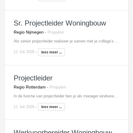
Sr. Projectleider Woningbouw
Regio Nijmegen
-
Propylon
Als senior projectleider realiseer je samen met je collega’s uitdagende woningbouwprojecten (veelal grootschalige projecten). Als jij hier klaar voor bent en over de juiste bagage beschikt, willen wij je graag spreken! Als projectleider werk je nauw samen met, én je coacht, je bouwteam. Samen met hen zorg je voor een prachtig eindresultaat. In deze functie ben je eindverantwoordelijk voor de planning, kosten, kwaliteit en veiligheid, bewaak je de inkoopschema’s en stem je meer- en minderwerk af met betrokken partijen. Daarnaast heb je oog voor verbeteringen op het gebied van (bouw)processen en projecten. Verder wordt je ook betrokken in het voortraject van projecten.
12 Juli 2026
-
lees meer ...
Projectleider
Regio Rotterdam
-
Propylon
In de functie van projectleider ben je als manager eindverantwoordelijke voor het realiseren van bouwprojecten binnen de daarvoor gestelde kwaliteit, planning en het budget. In het werkvoorbereidings-stadium geef je leiding aan de werkvoorbereider(s) in je team. Tijdens de uitvoering geef je leiding aan de uitvoerder(s), waarbij je het project op hoofdlijnen praktijkgericht controleert en begeleidt. Je woont bouwvergaderingen bij en onderhoudt de contacten met onderaannemers, leveranciers en derden. Verder bewaak je de planningen en stel je tussentijdse prognoses op in het kader van het te verwachten eindresultaat. Je rapporteert rechtstreeks aan de directie van de onderneming.
12 Juli 2026
-
lees meer ...
Werkvoorbereider Woningbouw