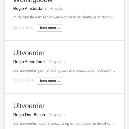
Regio Amsterdam
-
Propylon
In de functie van senior werkvoorbereider breng je in teamverband woningbouwprojecten tot uitvoer. Hierbij coach je eventueel de werkvoorbereiders binnen het projectteam en stuur je hen aan. Je bent verantwoordelijk voor de tijdige totstandkoming en distributie van (productie)tekeningen. Hiertoe signaleer je meer- en minderwerk, waarover je rapporteert binnen het uitvoeringsteam. Verder maakt je deelschema's en bereken je hoeveelheden ten behoeve van bestellingen en verrekeningen met toeleveranciers. Je stelt registraties op ten aanzien van werkmethoden, manuren, productievoortgang en werkprestaties. Tot slot biedt je de uitvoerder ondersteuning bij de technisch / administratieve werkzaamheden ten behoeve van de kostenbewaking.
12 Juli 2026
-
lees meer ...
Uitvoerder
Regio Amersfoort
-
Propylon
Als uitvoerder geef je leiding aan alle bouwplaatsmedewerkers en ben je aanspreekpunt voor opdrachtgever en onderaannemers. Je stuurt het bouwproces aan op basis van een planning en bent verantwoordelijk voor de voortgang en kwaliteit. Je maakt deel uit van het uitvoeringsteam, waarin je nauw samenwerkt met de projectleiding en werkvoorbereiding.
12 Juli 2026
-
lees meer ...
Uitvoerder
Regio Den Bosch
-
Propylon
Als uitvoerder houd je toezicht op en controleer je de uitvoering op de bouwplaats. Je bent verantwoordelijk voor bewaking van kwaliteit, veiligheid, kosten en voortgang en voor de organisatie van de bouwactiviteiten. Ook signaleer je meer- en minderwerk. Je bent medeverantwoordelijk voor uitvoeringsvoorbereiding en verantwoordelijk voor uitvoering, nazorg en personeelsinzet. Je roept het materiaal en materieel af en koopt in overleg met de projectleider eventueel zelf in. Je verzorgt zelf de detail planningen en houdt je ook bezig met de kostenbewaking.