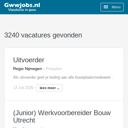
Menu
3240 vacatures gevonden
Uitvoerder
Regio Nijmegen
-
Propylon
Als uitvoerder geef je leiding aan alle bouwplaatsmedewerkers en ben je aanspreekpunt voor opdrachtgever en onderaannemers. Je stuurt het bouwproces aan op basis van een planning en bent verantwoordelijk voor de voortgang en kwaliteit. Je maakt deel uit van het uitvoeringsteam, waarin je nauw samenwerkt met de projectleiding en werkvoorbereiding.
13 Juli 2026
-
lees meer ...
(Junior) Werkvoorbereider Bouw
Utrecht