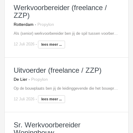
Werkvoorbereider (freelance /
ZZP)
Rotterdam
-
Propylon
Als (senior) werkvoorbereider ben jij de spil tussen voorbereiding en de uitvoering. Je zorgt ervoor dat onze projecten efficiënt verlopen door het maken van een gedetailleerde planning en je stemt alle disciplines op elkaar af. Je werkt samen met professionals. Je draagt bij aan de realisatie van uitdagende projecten en het bewaken van de voortgang.
12 Juli 2026
-
lees meer ...
Uitvoerder (freelance / ZZP)
De Lier
-
Propylon
Op de bouwplaats ben jij de leidinggevende die het bouwproces aanstuurt en realiseert. Je bent verantwoordelijk voor de dagelijkse uitvoering van het project, waarbij je de onderaannemers aanstuurt en de voortgang bewaakt. In samenwerking met de projectleider stem je de planning af en houd je toezicht op het urenbeheer. Daarnaast ben je alert op veiligheid en ARBO-kwesties. Als lid van het interne projectteam werk je nauw samen met de werkvoorbereider(s) en projectleider. Je zorgt voor de tijdige afroep van materieel en materialen en onderhoudt de contacten met alle betrokken partijen.
12 Juli 2026
-
lees meer ...
Sr. Werkvoorbereider
Woningbouw