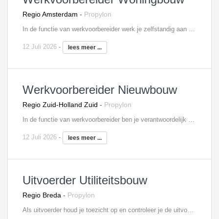
Regio Amsterdam
-
Propylon
In de functie van werkvoorbereider werk je zelfstandig aan de voorbereiding en begeleiding van de aan jou toegewezen woningbouwprojecten van begin tot eind. Tot jouw taken behoren onder andere:Het controleren van gegevens op technische uitvoerbaarheid, regelgeving en wettelijke normen;Het opstellen en bewaken van voorbereidings- en inkoopschema’s; Het bijhouden van het meer- en minderwerk;Onderhouden van contacten met de onderaannemers en regelen van de gehele documentenstroom; Verantwoordelijkheid over de gehele technische werkvoorbereiding.
12 Juli 2026
-
lees meer ...
Werkvoorbereider Nieuwbouw
Regio Zuid-Holland Zuid
-
Propylon
In de functie van werkvoorbereider ben je verantwoordelijk voor de voorbereiding van de aan jou toegewezen nieuwbouwprojecten. Je coördineert en controleert daarbij tekeningen van de architect, constructeur, leveranciers en onderaannemers. Daarnaast neem je deel aan bouwvergaderingen en werkbesprekingen. In je dagelijks werk, heb je nauw contact met de inkoop en uitvoering, om zo de gestelde doelen te halen. Tevens draag je zorg voor de complete voorbereiding van het nieuwbouwproject en bewaak je de kosten.
12 Juli 2026
-
lees meer ...
Uitvoerder Utiliteitsbouw
Regio Breda
-
Propylon
Als uitvoerder houd je toezicht op en controleer je de uitvoering van één of meerdere utiliteitsbouwprojecten. Je bent verantwoordelijk voor bewaking van kwaliteit, veiligheid, kosten en voortgang en voor de organisatie van de bouwactiviteiten. Ook signaleer je meer- en minderwerk. Je bent medeverantwoordelijk voor uitvoeringsvoorbereiding en verantwoordelijk voor uitvoering, nazorg en personeelsinzet. Je roept het materiaal en materieel af en koopt in overleg met de projectleider eventueel zelf in. Je verzorgt zelf de detail planningen en houdt je ook bezig met de kostenbewaking.