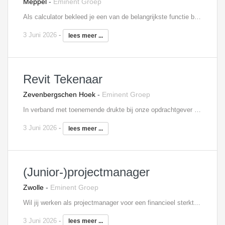
Meppel
-
Eminent Groep
Als calculator bekleed je een van de belangrijkste functie binnen het bedrijf. Jouw projectbegrotingen bepalen voor een groot deel het succes van de organisatie. Takenpakket calculator bouw: Uittrekken materialen en hoeveelheden Opstellen begrotingsstaat Spiegelen, beoordelen en verwerken van offertes Signaleert en rapporteert afwijkingen Aandragen en uitwerken van alternatieven Afnormen begrotingen Selecteren onderaannemers Overleg met diverse bouwparticipanten Is betrokken bij het opstellen van meer- en minderwerk en koperskeuzenlijsten Interesse? Neem contact op met Anneloes Rabel, 06 - 18 73 33 45,
3 Juni 2026
-
lees meer ...
Revit Tekenaar
Zevenbergschen Hoek
-
Eminent Groep
In verband met toenemende drukte bij onze opdrachtgever zijn wij op zoek naar 3D-modelleurs ten behoeve van nieuwbouw villa's. Je bent hierin verantwoordelijk voor je eigen projecten. Je krijgt hierin voldoende vrijheid, maar er wordt verwacht dat je zelf initiatief neemt om de projecten in goede banen te leiden. Interesse? Neem contact op met Mitchell Spier, 06 - 48 60 79 80,
3 Juni 2026
-
lees meer ...
(Junior-)projectmanager
Zwolle
-
Eminent Groep
Wil jij werken als projectmanager voor een financieel sterkte, mensgerichte organisatie met als standplaats Zwolle? Dat is mogelijk! Jij krijgt -in de rol van junior projectmanager- deels de verantwoordelijk voor de voorbereiding voor de meest uitdagende projecten, zowel richting utiliteit als woningbouw in zowel het Midden, Noorden als Oosten van Nederland. Oplossingsgericht als je bent, ga je elke dag vol passie aan de slag, rekening houdende met kwaliteit, planning en het financiële plaatje. Je houdt je bezig met het BIM-model en je bent de verbinding tussen alle betrokken partijen in de voorbereidingsfase. Interesse? Neem contact op met Anneloes Rabel, 06 - 18 73 33 45,
3 Juni 2026
-
lees meer ...