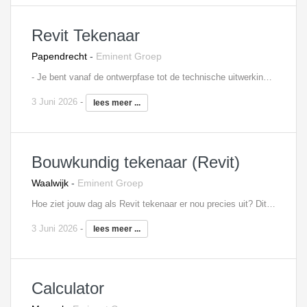
Revit Tekenaar
Papendrecht
-
Eminent Groep
- Je bent vanaf de ontwerpfase tot de technische uitwerking verantwoordelijk voor het verzorgen van de technische uitwerking van je je eigen projecten; - Je zult te werk gaan met Autocad en Revit; - Zelfstandig en in teamverband. Interesse? Neem contact op met Mitchell Spier, 06 - 48 60 79 80,
3 Juni 2026
-
lees meer ...
Bouwkundig tekenaar (Revit)
Waalwijk
-
Eminent Groep
Hoe ziet jouw dag als Revit tekenaar er nou precies uit? Dit zijn de gebruikelijke werkzaamheden die je van een bouwkundig tekenaar kan verwachten. De koppeling met Revit is uiteraard belangrijk. Hierbij een opsomming van enkele activiteiten die jij kan verwachten: Werk- en bestektekeningen Schetsontwerpen Vergunningen aanvragen: Communiceren met opdrachtgevers en collega's Het doorlopen van alle fases van het ontwerpproces van VO t/m de bestekfase Interesse? Neem contact op met Filip Martens, 06 - 18 25 71 31,
3 Juni 2026
-
lees meer ...
Calculator