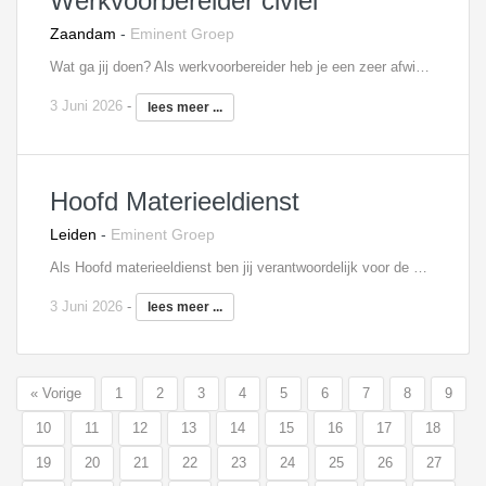
Werkvoorbereider civiel
Zaandam
-
Eminent Groep
Wat ga jij doen? Als werkvoorbereider heb je een zeer afwisselende taak. De ene periode ben je bezig met 1 groot project. Anderzijds kan je ook meerdere kleine projecten tegelijk coördineren. Je bewaakt de grenzen van tijd, geld, kwaliteit en informatie en je zorgt ervoor dat alles netjes wordt vastgelegd. Jij hebt een goed gevoel voor overzicht en kan snel schakelen met verschillende partijen zowel intern als extern. Je staat veel in contact met de projectleiders, klanten en externe partijen. Onderdelen van jouw takenpakket kunnen zijn: Offertes aanvragen en beoordelen Inschrijvingen samenstellen en opstellen van aanbiedingen Opstellen van werk- en kwaliteitsplannen Nacalculaties verzorgen en projectevaluaties Ondersteuning bieden aan de afdeling werkvoorbereiding, planning en uitvoering Interesse? Neem contact op met Robin Koggel, 06 - 30 39 16 82,
3 Juni 2026
-
lees meer ...
Hoofd Materieeldienst
Leiden
-
Eminent Groep
Als Hoofd materieeldienst ben jij verantwoordelijk voor de materiële bevoorrading van de bouwplaatsen en onderhoud van het materieel. Jij zorgt ervoor dat deze processen gesmeerd lopen. Dagelijks stuur jij jouw collega’s van de materieeldienst en de werkplaats aan. Denk hierbij aan kraanmachinisten, chauffeurs, materieeldienstmedewerkers en werkplaatstimmermannen. Je verzorgt de planning voor al het rollend materieel, denk hierbij aan kranen of transport van materialen. De aankoop en inkoop van materiaal behoort ook tot jouw taken. Eventuele kleine reparaties kan jij zelfstandig uitvoeren. Daarnaast beheer je de administratie die bij deze werkzaamheden komen kijken. Interesse? Neem contact op met Robin Koggel, 06 - 30 39 16 82,
3 Juni 2026
-
lees meer ...
« Vorige
1
2
3
4
5
6
7
8
9
10
11
12
13
14
15
16
17
18
19
20
21
22
23
24
25
26
27