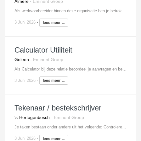
Almere
-
Eminent Groep
Als werkvoorbereider binnen deze organisatie ben je betrokken bij bijzondere binnenstedelijke nieuwbouwprojecten. Dit doe je bij een zeer innovatieve organisatie waar continue de nieuwste methodes worden toegepast. In deze rol ben je onder andere verantwoordelijk voor: Het verzorgen en controleren van het tekenwerk Registratie, distributie en archivering van het tekenwerk (in BIM) Je maakt en bewaakt de planning en houdt controle op de financiën Opvragen van offertes en deze vergelijken Je maakt de technische omschirjving van de verkoopdocumentatie Je zorgt voor een optimale informatieoverdracht naar de projectleider Interesse? Neem contact op met Mariëlle Blom, 06 - 18 73 33 65,
3 Juni 2026
-
lees meer ...
Calculator Utiliteit
Geleen
-
Eminent Groep
Als Calculator bij deze relatie beoordeel je aanvragen en bestekken van uiteenlopende projecten en bepaal je de kostprijs met behulp van calculatiemethodieken. Je hebt uitgebreid contact met onderaannemers en leveranciers bij het aanvragen en beoordelen van diverse aanbiedingen. Je onderzoekt de mogelijkheid om slimmere oplossingen aan te bieden en maakt financiële en contractuele risico’s inzichtelijk. Mede op basis van jouw expertise en kennis realiseren wij een concurrerende aanbieding voor de opdrachtgevers. Interesse? Neem contact op met Bjorn Bakens, 06 - 18 73 36 06,
3 Juni 2026
-
lees meer ...
Tekenaar / bestekschrijver
's-Hertogenbosch
-
Eminent Groep
Je taken bestaan onder andere uit het volgende: Controleren en maken van bestekken / tekeningen In de voorbereiding maak je plannen van aanpak en tekenontwerpen Vergaderen met opdrachtgever Input in de aanbestedingsfase Ondersteuning bieden aan de projectleider Interesse? Neem contact op met Sten Knol, 06 - 18 73 33 57,
3 Juni 2026
-
lees meer ...