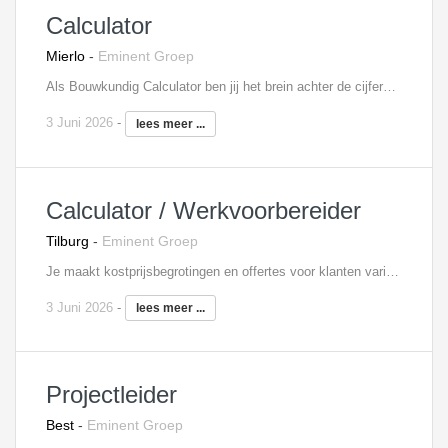
Calculator
Mierlo
-
Eminent Groep
Als Bouwkundig Calculator ben jij het brein achter de cijfers. Jij weet precies welke en hoeveel materialen nodig zijn om de klus te klaren. Je denkt mee met de organisatie en bent je bewust wat en hoeveel alles kost. Ook het verzorgen van technische ontwerpen met de daarbij behorende berekeningen behoren tot jouw takenpakket. In deze organisatie denk je mee en ben je niet alleen de Calculator. Met jouw kennis en ervaring geef je ook advies aan je collega's. Samen werken jullie aan succes. Samen groeien in een financieel gezonde organisatie. Interesse? Neem contact op met Filip Martens, 06 - 18 25 71 31,
3 Juni 2026
-
lees meer ...
Calculator / Werkvoorbereider
Tilburg
-
Eminent Groep
Je maakt kostprijsbegrotingen en offertes voor klanten variërend van o.a. (semi) overheden, natuurbeheerders en waterschappen De benodigde materialen bestellen Op basis van de calculatie maak je de projectplanning Draag zorg voor het verkrijgen van de benodigde vergunningen Het begeleiden van een project van aanvraag tot en met de realisatie Interesse? Neem contact op met Sten Knol, 06 - 18 73 33 57,
3 Juni 2026
-
lees meer ...
Projectleider
Best
-
Eminent Groep