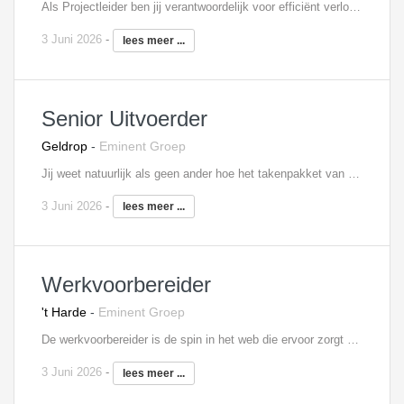
Als Projectleider ben jij verantwoordelijk voor efficiënt verloop en aansturen van meerdere projecten. Hierbij komt veel verantwoordelijk bij kijken en veel diverse andere taken waaronder: Het opzetten van zowel een globale en detailplanning De inkoop en het opstellen van contracten Interne communicatie zowel contact met externe partijen Het bewaken van de voortgang Het deelnemen van bouwvergaderingen Het zelfstandig uitvoeren van de werkvoorbereiding In hoofdlijnen voer jij de bovenstaande taken uit. Schrik echter niet, want de rol van projectleider heeft nog veel andere taken. Als spin in het web heb jij dus veel te doen en heb je een zeer gevarieerde baan! Interesse? Neem contact op met Filip Martens, 06 - 18 25 71 31,
3 Juni 2026
-
lees meer ...
Senior Uitvoerder
Geldrop
-
Eminent Groep
Jij weet natuurlijk als geen ander hoe het takenpakket van een Senior Uitvoerder eruit ziet. Hierbij een greep uit het takenpakket: Overleg met de projectleider Communicatie van- en naar werkvoorbereider Coördinatie bouw- en logistieke processen Coördinatie van planning Administratieve taken Sparren en overleg met werkvoorbereiding Bouwplaatsinrichting, inkoop, afroepen materiaal en materieel Coördinatie bouwplaats, aansturen medewerkers en onderaannemers Kwaliteitscontrole en V&G controle Aandragen verbeteren en optimaliseren (bouw)methodieken Opleveren projecten Interesse? Neem contact op met Filip Martens, 06 - 18 25 71 31,
3 Juni 2026
-
lees meer ...
Werkvoorbereider
't Harde
-
Eminent Groep
De werkvoorbereider is de spin in het web die ervoor zorgt dat de projecten tijdig en met een optimale kwaliteit uitgevoerd kunnen worden. Jij weet de meest effectieve en efficiënte werkmethoden- en instructies uit te werken. Jouw gedetailleerde projectplanningen en werkvoorbereidingsschema's zorgen voor een optimale uitvoering met minimale kosten. In deze rol werk je in een projectteam, samen met een projectleider, een zelfstandig werkvoorbereider en een uitvoerder. Tot je taken behoren onder andere: Het signaleren en uitwerken van meer- en minderwerk Communicatie met co-makers over de hoeveelheden Je ondersteunt de verschillende stakeholders Je onderhoudt de contacten met bewoners en beantwoordt hun vragen met als doel dat de benodigde bewonersinstemming wordt behaald Interesse? Neem contact op met Anneloes Rabel, 06 - 18 73 33 45,
3 Juni 2026
-
lees meer ...