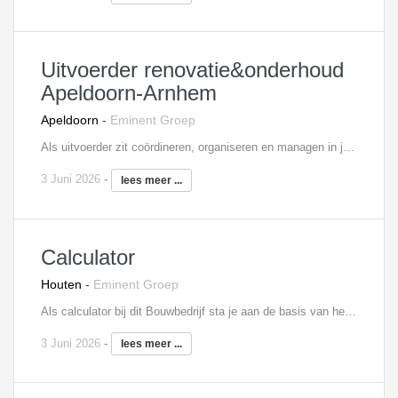
Uitvoerder renovatie&onderhoud
Apeldoorn-Arnhem
Apeldoorn
-
Eminent Groep
Als uitvoerder zit coördineren, organiseren en managen in jouw bloed, In deze rol krijg jij de verantwoordelijkheid voor renovatie- en onderhoudsprojecten. Je komt te werken in een hecht team, waar je samen met je team projecten realiseert, waarbij je betrokken bent bij de voorbereiding van nieuwe projecten. Dit houdt in dat jij al een belangrijk onderdeel bent- en betrokken bij de voorbereidingsfase. Samen met de woonconsulent zorg jij voor tevreden bewoners en met de opdrachtgever(voornamelijk woningcorporaties) . Wat nog meer tot jouw takenpakket behoort? -Het maken van realistische planningen; -Leiding geven op de bouwplaats en zorg dragen voor een goede uitvoering; -Met je empathisch vermogen houd jij altijd oog voor de bewoners en probeert de overlast zoveel mogelijk te beperken. Interesse? Neem contact op met Anneloes Rabel, 06 - 18 73 33 45,
3 Juni 2026
-
lees meer ...
Calculator
Houten
-
Eminent Groep
Als calculator bij dit Bouwbedrijf sta je aan de basis van het bouwproject. Je werkzaamheden bestaan uit; - Het aanvragen en verwerken van offertes - Opstellen van gespecificeerde begrotingen - Het maken van ramingen en het uittrekken van hoeveelheden - Beoordeel je verschillende contractstukken - Formuleer je bezuinigingsvoorstellen voor de prijsonderhandelingen - Zorg je voor een correcte overdracht van gegevens aan het projectteam Interesse? Neem contact op met Tessa in 't Veld, 06 - 43 02 04 26,
3 Juni 2026
-
lees meer ...