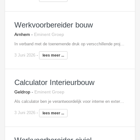
Werkvoorbereider bouw
Arnhem
-
Eminent Groep
In verband met de toenemende druk op verscchillende projecten zijn wij namens de opdrachtgever op zoek naar een werkvoorbereider met ervaring in: Utiliteitsbouw Woningbouw Renovatie en onderhoud In deze functie functioneer ook als rechterhand van de Hoofduitvoerder en ben je de spil als het gaat om materialen/materieel en logistiek. Daarnaast vervul je een prominente positie in bouwvergaderingen en ben je binnen een project een eerstelijns contact. Als werkvoorbereider zorg je voor de complete voorbereiding van het bouwproject. Je bereidt het project op zodanige wijze voor dat het bouwproces soepel en gestructureerd verloopt. Takenpakket werkvoorbereider bouw: Uittrekken van hoeveelheden Details uittekenen Werkbegrotingen opstellen Planning maken en bijhouden Inkoopvoorbereiding Controle/ coördinatie tekenwerk Bestellen materialen Afroepen materialen Registreren en calculeren meer- minderwerk Interesse? Neem contact op met Kyra Scholtens, 06 - 41 61 92 88,
3 Juni 2026
-
lees meer ...
Calculator Interieurbouw
Geldrop
-
Eminent Groep
Als calculator ben je verantwoordelijk voor interne en externe projecten. Je voornaamste taken bestaan o.a. uit: Opstellen van houtstaten en zaaglijsten Opstellen van calculaties en werkbegrotingen Opname en inmeten op locatie Offertes opvragen en deze beoordelen Plannen van werkzaamheden Overleg met toeleveranciers over uitvoering en prijzen Toepassen en uitwerken kwaliteitsplannen Het maken van budgetten en kostprijscalculaties Aandragen van verbeteringen Het halen van de opbrengsten en verbeteren van werkwijzen Verbeteringen aandragen van nieuwe en bestaande producten of productiemethoden Interesse? Neem contact op met Filip Martens, 06 - 18 25 71 31,
3 Juni 2026
-
lees meer ...