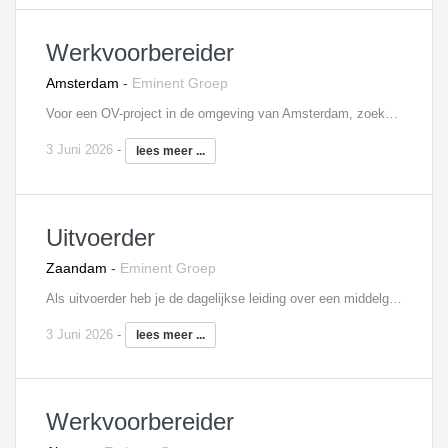
Werkvoorbereider
Amsterdam
-
Eminent Groep
Voor een OV-project in de omgeving van Amsterdam, zoeken we een Werkvoorbereider die zich bezig gaat houden met de volgende werkzaamheden: Afhandeling bevindingenlijst (Allerhande bouwkundige activiteiten voorbereiden, prioriteren en uit laten voeren) Leggen kabelgootdeksels prefab beton (voorbereiding, uitwerken specials, uitvoeringsbegeleiding, V&G, 2de lijns keuring) Afronden bouwkundige keuringen tunnel en nooduitgangen in overleg met het Keur & Test team (o.a. 2de lijns keuringen) Administratieve afhandeling om afwijkingen e.d. op te pakken en af te handelen Organiseren, vastleggen rondgangen met opdrachtgever. Tevens borgen dat hieruit voortvloeiende bevindingenlijsten worden afgerond Interesse? Neem contact op met Mitchell Spier, 06 - 48 60 79 80,
3 Juni 2026
-
lees meer ...
Uitvoerder
Zaandam
-
Eminent Groep
Als uitvoerder heb je de dagelijkse leiding over een middelgroot tot groot project en ben je verantwoordelijk voor een rendabele uitvoering van het bouwproject volgens bestek, budget en tijdschema. Je organiseert en stuurt het project op het gebied van logistiek, planning, kosten, kwaliteit en inzet personeel. Takenpakket uitvoerder bouw: Overleg met hoofduitvoerder Bewaken van planning Overleg werkvoorbereiding Bouwplaats inrichting, inkoop, afroepen materiaal/ materieel Meer- en minder werkcontrole/ onderhandeling Coördinatie bouwplaats, aansturen medewerkers/ onderaannemers Kwaliteitscontrole Aandragen bouwmethodieken Opleveren Interesse? Neem contact op met Mariëlle Blom, 06 - 18 73 33 65,
3 Juni 2026
-
lees meer ...
Werkvoorbereider