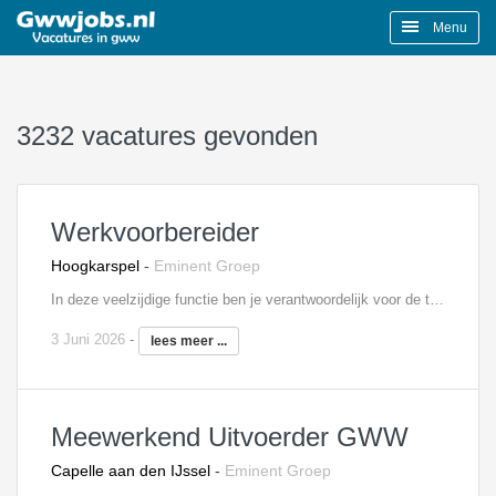
Menu
3232 vacatures gevonden
Werkvoorbereider
Hoogkarspel
-
Eminent Groep
In deze veelzijdige functie ben je verantwoordelijk voor de technisch en organisatorisch voorbereiden van de projecten. Je maakt en bewaakt de planning, koopt onderaannemers en leveranciers in, signaleert meer- en minderwerk en past zonodig de werk tekeningen. Je bent de schakel tussen de opdrachtgever en de mensen op de bouwplaats, jouw oplossingsgerichtheid en proactiviteit zorgen voor efficiëntere processen. Interesse? Neem contact op met Mariëlle Blom, 06 - 18 73 33 65,
3 Juni 2026
-
lees meer ...
Meewerkend Uitvoerder GWW
Capelle aan den IJssel
-
Eminent Groep