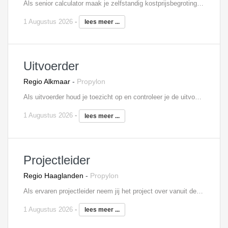
Als senior calculator maak je zelfstandig kostprijsbegrotingen van volledige nieuwbouwprojecten of delen daarvan. Vanaf het kantoor verzorg je onder leiding van het hoofd calculatie kostprijsberekeningen aan de hand van bestek, tekeningen en andere gegevens. Je stelt meer- en minderwerk op, vraagt offertes aan bij derden en voert exploitatieberekeningen uit. Ook ben je verantwoordelijke voor het uittrekken van materialen en hoeveelheden, geef je adviezen en rapporteer je aan het hoofd calculatie. Daarnaast ben je als senior het aanspreekpunt en de vraagbaak voor je junior collega’s, die jij feilloos weet te vertellen wat het vak inhoudt en waar hij of zij de aandacht op zou moeten vestigen.
1 Augustus 2026
-
lees meer ...
Uitvoerder
Regio Alkmaar
-
Propylon
Als uitvoerder houd je toezicht op en controleer je de uitvoering op de bouwplaats. Je bent verantwoordelijk voor bewaking van kwaliteit, veiligheid, kosten en voortgang en voor de organisatie van de bouwactiviteiten. Ook signaleer je meer- en minderwerk. Je bent medeverantwoordelijk voor uitvoeringsvoorbereiding en verantwoordelijk voor uitvoering, nazorg en personeelsinzet. Je roept het materiaal en materieel af en koopt in overleg met de projectleider eventueel zelf in. Je verzorgt zelf de detail planningen en houdt je ook bezig met de kostenbewaking.
1 Augustus 2026
-
lees meer ...
Projectleider
Regio Haaglanden
-
Propylon
Als ervaren projectleider neem jij het project over vanuit de tender- of bouwteamfase en begeleidt het verder tot en met realisatie. Je bent zowel technisch- als financieel eindverantwoordelijk van de aan jouw toegewezen bouwprojecten. Hieronder valt de contacten met de opdrachtgever en alle overige betrokken partijen, het aansturen van het projectteam, de inkoop, kwaliteitsbewaking, voortgangsbewaking en financiële bewaking. De projecten zijn zowel in de woningbouw, als utiliteitsbouw.
1 Augustus 2026
-
lees meer ...