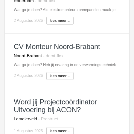
Rotterdam
-
demt-flex
Wat ga je doen? Als elektromonteur zonnepanelen maak je deel uit van een team van drie monteurs, waarbij het zwaartepunt ligt op het installeren en daarna elektrotechnische aansluiten van zonnepanelen bij particulieren klanten. Je voert werkzaamheden uit aan installaties in bestaande woningen bij woningcorporaties en particulieren. Je zorgt ervoor dat onze klanten altijd verzekerd zijn van een goed werkende installatie. Je bent een allround vakman die een zelfstandige en afwisselende werkkring zoekt en altijd je verantwoordelijkheid neemt. Na een korte inwerkperiode ga je zelfstandig aan de slag.
2 Augustus 2026
-
lees meer ...
CV Monteur Noord-Brabant
Noord-Brabant
-
demt-flex
Wat ga je doen? Heb jij ervaring in de verwarmingstechniek? Wil jij klanten helpen aan een comfortabele leefomgeving? En zoek je een baan met veel afwisseling en weinig reistijd in Noord-Brabant? Dan is dit jouw kans. Als allround verwarmingsmonteur ben je dagelijks bezig met werkzaamheden aan cv-installaties in de regio Noord-Brabant. Je vervangt of plaatst cv-ketels bij particuliere klanten en/of bedrijfspanden. Ook ga je aan de slag met het aanpassen van cv installaties. We werken veel voor particulieren klanten maar ook scholen en bedrijven weten ons te vinden!
2 Augustus 2026
-
lees meer ...
Word jij Projectcoördinator
Uitvoering bij ACON?
Lemelerveld
-
Prostruct
1 Augustus 2026
-
lees meer ...