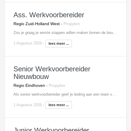
Ass. Werkvoorbereider
Regio Zuid-Holland West
-
Propylon
Zou je graag je eerste stappen willen maken binnen de bouw, met een duidelijk focus op je toekomst? Dan is deze rol wellicht voor jou weggelegd! Als junior werkvoorbereider ben jij het aanstormende talent binnen de organisatie. Onder leiding van een ervaren collega leer jij het vak door en door kennen, om vervolgens door te groeien naar een rol als werkvoorbereider. Vanuit deze rol is het bijvoorbeeld dan weer mogelijk om na een aantal jaren door te groeien naar projectleider. Als junior werkvoorbereider heb je een ondersteunende rol, maar ben je ook verantwoordelijk voor de aan jou toebedeelde onderdelen. Zo controleer en coördineer je de tekeningen van de architect, ben je het aanspreekpunt voor de uitvoering en bereid je de inkoop voor.
1 Augustus 2026
-
lees meer ...
Senior Werkvoorbereider
Nieuwbouw
Regio Eindhoven
-
Propylon
Als senior werkvoorbereider geef je leiding aan een team van werkvoorbereiders en coördineer je alle activiteiten die betrekking hebben op de werkvoorbereiding organisatie van nieuwbouwprojecten. Je maakt in de verwervingsfase algemene tijdschema's en bepaalt werkmethodieken, waaruit de te hanteren algemene bouwplaats kosten van een project voortkomen. Je beheert de documentenstroom en zorgt ervoor dat de kwaliteits-, veiligheids- en milieumaatregelen worden gerealiseerd. In je werk heb je dagelijks contact met diverse interne en externe partijen en afdelingen, om zo de volledige planning tot in detail uit te werken.
1 Augustus 2026
-
lees meer ...
Junior Werkvoorbereider