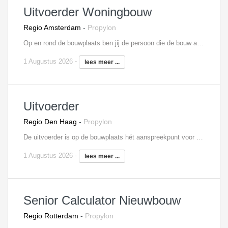
Uitvoerder Woningbouw
Regio Amsterdam
-
Propylon
Op en rond de bouwplaats ben jij de persoon die de bouw aanstuurt en realiseert. Je geeft leiding aan de uitvoering van één of meerdere woningbouwprojecten. Je stuurt onderaannemers aan, stemt samen met de projectleider de planning af, bewaakt de uren en je bent alert op ARBO-zaken. Je maakt samen met de werkvoorbereider(s) en de projectleider deel uit van een intern projectteam. Je bent verantwoordelijk voor het afroepen van materieel en materialen. Je onderhoudt contacten met alle betrokken partijen.
1 Augustus 2026
-
lees meer ...
Uitvoerder
Regio Den Haag
-
Propylon
De uitvoerder is op de bouwplaats hét aanspreekpunt voor alle betrokken partijen op de bouw. Zo stuur je onderaannemers aan, heb je regelmatig overleg met de projectleider, verdeel je de werkzaamheden over de ploegen en geef je leiding aan junior uitvoerders. Verder ben je verantwoordelijk voor het afroepen van materieel en materialen, de algehele voortgang en planningen, het signaleren van meer- en minderwerk en de volledige personeelsinzet.
1 Augustus 2026
-
lees meer ...
Senior Calculator Nieuwbouw
Regio Rotterdam
-
Propylon