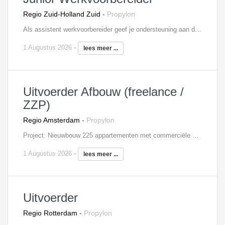
Regio Zuid-Holland Zuid
-
Propylon
Als assistent werkvoorbereider geef je ondersteuning aan de voorbereidende werkzaamheden voor één of meerdere bouwprojecten. Hierbij houd je uiteraard rekening met de overeengekomen planning, budgetten en technische specificaties, zodat tijdige levering van materialen, goederen en diensten gewaarborgd blijft en de uitvoering optimaal wordt ondersteund. Je werkt in een projectteam bestaande uit werkvoorbereider(s), uitvoerder(s) en projectleiding, waarbij je vanuit de assistent rol op diverse vlakken ondersteuning biedt en ervaring opdoet. Door de aansturing en begeleiding vanuit je collega’s leer je dagelijks bij zodat je je het vak volledig eigen maakt.
1 Augustus 2026
-
lees meer ...
Uitvoerder Afbouw (freelance /
ZZP)
Regio Amsterdam
-
Propylon
Project: Nieuwbouw 225 appartementen met commerciële plint en parkeergarage. Omvang 65 miljoen euro. Je komt samen te werken met een hoofduitvoerder en deeluitvoerder. Als uitvoerder afbouw ben jij verantwoordelijk voor het aansturen en coördineren van alle afbouwactiviteiten op de bouwplaats. Je zorgt ervoor dat de appartementen op tijd en met de hoogste afwerkingskwaliteit worden opgeleverd. Je bent scherp op planning, kosten, veiligheid en detail. Wat je gaat doen: Leidinggeven aan onderaannemers (o.a. stukadoors, tegelzetters, installateurs, schilders); Toezien op de kwaliteit van de afwerking en naleving van de planning; Bewaken van veiligheid, orde en netheid op de bouwplaats; Verzorgen van tussentijdse opleveringen en kwaliteitscontroles.
1 Augustus 2026
-
lees meer ...
Uitvoerder
Regio Rotterdam
-
Propylon