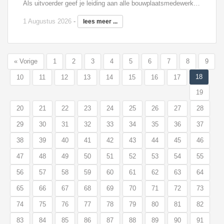
Als uitvoerder geef je leiding aan alle bouwplaatsmedewerkers en ben je aanspreekpunt voor opdrachtgever en onderaannemers. Je stuurt het bouwproces aan op basis van een planning en bent verantwoordelijk voor de voortgang en kwaliteit. Je maakt deel uit van het uitvoeringsteam, waarin je nauw samenwerkt met de projectleiding en werkvoorbereiding.
1 Augustus 2026
-
lees meer ...
« Vorige
1
2
3
4
5
6
7
8
9
18
10
11
12
13
14
15
16
17
19
20
21
22
23
24
25
26
27
28
29
30
31
32
33
34
35
36
37
38
39
40
41
42
43
44
45
46
47
48
49
50
51
52
53
54
55
56
57
58
59
60
61
62
63
64
65
66
67
68
69
70
71
72
73
74
75
76
77
78
79
80
81
82
83
84
85
86
87
88
89
90
91