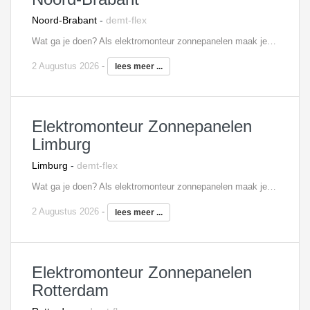
Noord-Brabant
-
demt-flex
Wat ga je doen? Als elektromonteur zonnepanelen maak je deel uit van een team van drie monteurs, waarbij het zwaartepunt ligt op het installeren en daarna elektrotechnische aansluiten van zonnepanelen bij particulieren klanten. Je voert werkzaamheden uit aan installaties in bestaande woningen bij woningcorporaties en particulieren. Je zorgt ervoor dat onze klanten altijd verzekerd zijn van een goed werkende installatie. Je bent een allround vakman die een zelfstandige en afwisselende werkkring zoekt en altijd je verantwoordelijkheid neemt. Na een korte inwerkperiode ga je zelfstandig aan de slag.
2 Augustus 2026
-
lees meer ...
Elektromonteur Zonnepanelen
Limburg
Limburg
-
demt-flex
Wat ga je doen? Als elektromonteur zonnepanelen maak je deel uit van een team van drie monteurs, waarbij het zwaartepunt ligt op het installeren en daarna elektrotechnische aansluiten van zonnepanelen bij particulieren klanten. Je voert werkzaamheden uit aan installaties in bestaande woningen bij woningcorporaties en particulieren. Je zorgt ervoor dat onze klanten altijd verzekerd zijn van een goed werkende installatie. Je bent een allround vakman die een zelfstandige en afwisselende werkkring zoekt en altijd je verantwoordelijkheid neemt. Na een korte inwerkperiode ga je zelfstandig aan de slag.
2 Augustus 2026
-
lees meer ...
Elektromonteur Zonnepanelen
Rotterdam