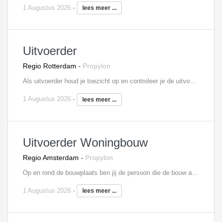
1 Augustus 2026
-
lees meer ...
Uitvoerder
Regio Rotterdam
-
Propylon
Als uitvoerder houd je toezicht op en controleer je de uitvoering van één of meerdere bouwprojecten. Je bent verantwoordelijk voor bewaking van kwaliteit, veiligheid, kosten en voortgang en voor de organisatie van de bouwactiviteiten. Ook signaleer je meer- en minderwerk. Je bent medeverantwoordelijk voor uitvoeringsvoorbereiding en verantwoordelijk voor uitvoering, nazorg en personeelsinzet. Je roept het materiaal en materieel af en koopt in overleg met de projectleider eventueel zelf in. Je verzorgt zelf de detail planningen en houdt je ook bezig met de kostenbewaking.
1 Augustus 2026
-
lees meer ...
Uitvoerder Woningbouw
Regio Amsterdam
-
Propylon
Op en rond de bouwplaats ben jij de persoon die de bouw aanstuurt en realiseert. Je geeft leiding aan de uitvoering van één of meerdere woningbouwprojecten. Je stuurt onderaannemers aan, stemt samen met de projectleider de planning af, bewaakt de uren en je bent alert op ARBO-zaken. Je maakt samen met de werkvoorbereider(s) en de projectleider deel uit van een intern projectteam. Je bent verantwoordelijk voor het afroepen van materieel en materialen. Je onderhoudt contacten met alle betrokken partijen.
1 Augustus 2026
-
lees meer ...