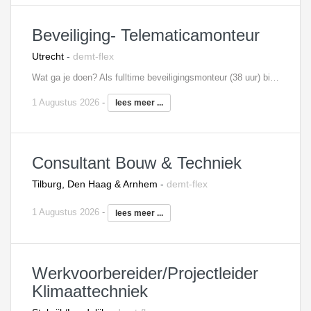
Beveiliging- Telematicamonteur
Utrecht
-
demt-flex
Wat ga je doen? Als fulltime beveiligingsmonteur (38 uur) bij onze opdrachtgever ben je verantwoordelijk voor het installeren, programmeren en opleveren van alarminstallaties, telematica- en communicatiesystemen. Ook het oplossen van storingen en het plegen van onderhoud behoort tot de dagelijkse werkzaamheden. Je hebt een belangrijke informerende rol naar onze opdrachtgevers in het verlenen van instructies en beantwoorden van vragen. Je dient dan ook een brede ervaring te hebben en al langere tijd werkzaam te zijn binnen deze branche. Door je flexibele inzetbaarheid krijg je ook te maken met uitvoering van de andere disciplines binnen deze organisatie.
1 Augustus 2026
-
lees meer ...
Consultant Bouw & Techniek
Tilburg, Den Haag & Arnhem
-
demt-flex
1 Augustus 2026
-
lees meer ...
Werkvoorbereider/Projectleider
Klimaattechniek