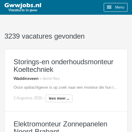
Menu
3239 vacatures gevonden
Storings-en onderhoudsmonteur
Koeltechniek
Waddinxveen
-
demt-flex
Onze opdrachtgever is op zoek naar een monteur die hun team wil komen versterken binnen onze service en onderhoud afdeling! Hierin bestaan er twee richtingen (waarbij de ene richting de ander niet uitsluit) namelijk service en onderhoud van de installaties bij airconditioning en/of commerciële koeltechniek. Bij projecten ligt de focus meer op grotere custom made installaties en totaaloplossingen, waarbij gedacht kan worden aan semi industriële klimaat en koeloplossingen. De airconditioning richting betreft de installatie en onderhoud en service van airconditioning oplossingen binnen de particuliere- en klein zakelijke markt.
2 Augustus 2026
-
lees meer ...
Elektromonteur Zonnepanelen
Noord-Brabant