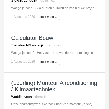
Stolwijk/Landelijk
-
demt-flex
Wat ga je doen? · Calculeren / uitwerken van nieuwe projecten; · Verzorgen van de planning voor diverse projecten en het uitwerken van meer-/ minderwerk; · Contact onderhouden met opdrachtgevers; · Uitrekenen, plannen en bestellen van benodigde materialen; · Ondersteunen van een team van monteurs door het geven van technische hulp, aanwijzingen en bijspringen waar nodig; · Zorg dragen voor een projectmap met uitvoeringsdocumenten; · Registratie van bestede uren per project; · Controleren van inkoopfacturen.
1 Augustus 2026
-
lees meer ...
Calculator Bouw
Zwijndrecht/Landelijk
-
demt-flex
Wat ga je doen? · Het vaststellen van de kostenraming en de kostprijs van een bouwproject aan de hand van het bestek, bouwkundige tekeningen en andere gegevens; · Het maken van kostprijsberekeningen vanuit een programma van eisen voor design & build projecten.
1 Augustus 2026
-
lees meer ...
(Leerling) Monteur Airconditioning
/ Klimaattechniek
Waddinxveen
-
demt-flex
Onze opdrachtgever is op zoek naar een monteur (in spe) die hun team wil komen versterken! Ook als men ervaring heeft op een ander gebied zoals elektrotechniek, of nog niet veel ervaring heeft is het geen probleem, alles is te leren! Hierin bestaan er twee richtingen (waarbij de ene richting de ander niet uitsluit) namelijk projecten en airconditioning en/of kleine koeltechniek. De airconditioning en kleine koeltechniek richting betreft de installatie en onderhoud en service van airconditioning oplossingen binnen de particuliere markt, en kleine koeloplossingen binnen de zakelijke markt.