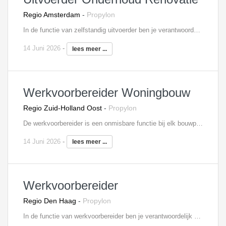
Regio Amsterdam
-
Propylon
In de functie van zelfstandig uitvoerder ben je verantwoordelijk voor de technisch goede uitvoering van onderhoud- en renovatieprojecten conform bestek en tekeningen en de geldende voorschriften. Je bewaakt de voortgang, de kwaliteit, en de veiligheid van de onderhoud- en renovatieprojecten. Je stuurt uitvoerend personeel aan op de bouwplaats (zowel eigen personeel als personeel van onderaannemers). Naast de coördinerende en organisatorische taken, zoals onder andere het afroepen van materialen en materieel, heb je ook administratieve taken.
14 Juni 2026
-
lees meer ...
Werkvoorbereider Woningbouw
Regio Zuid-Holland Oost
-
Propylon
De werkvoorbereider is een onmisbare functie bij elk bouwproject. Je bent hierbij namelijk verantwoordelijk voor de voorbereiding en de begeleiding van één of meerdere woningbouwprojecten, waarbij je ook het aanspreekpunt bent voor je collega’s die op de bouwplaats werkzaam zijn. Door jouw werk loopt de bouw van het project vlekkeloos. Als werkvoorbereider beoordeel je onder andere leveranciers, controleer je tekeningen, stel je planningen op en draag je zorg voor de complete technische voorbereiding. Je weet hiervoor goed om te gaan met diverse softwareprogramma’s, waaronder Solibri, AutoCad, Revit en MS Office. Tot slot ben je verantwoordelijk voor het bijhouden van meer- en minderwerk, opstellen van inkoopschema’s en woon je bouwvergaderingen bij.
14 Juni 2026
-
lees meer ...
Werkvoorbereider
Regio Den Haag
-
Propylon
In de functie van werkvoorbereider ben je verantwoordelijk voor de voorbereiding van de aan jou toegewezen projecten. Je coördineert en controleert daarbij tekeningen van de architect, constructeur, leveranciers en onderaannemers. Daarnaast neem je deel aan bouwvergaderingen en werkbesprekingen. In je dagelijks werk, heb je nauw contact met de inkoop en uitvoering, om zo de gestelde doelen te halen. Tevens draag je zorg voor de complete voorbereiding van het project en bewaak je de kosten.