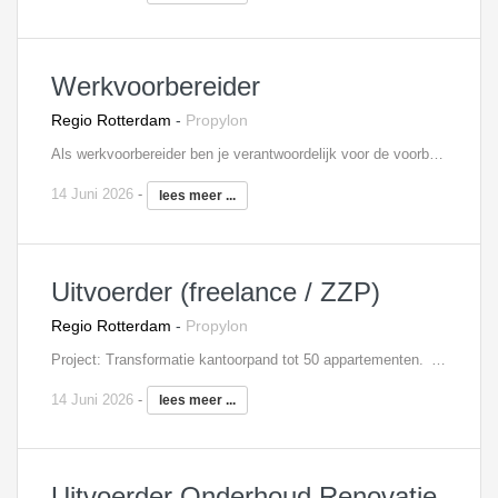
Werkvoorbereider
Regio Rotterdam
-
Propylon
Als werkvoorbereider ben je verantwoordelijk voor de voorbereiding en de begeleiding van één of meerdere bouwprojecten. Je bent medeverantwoordelijk voor het behalen van de vooraf gestelde doelstellingen. Om deze doelstellingen te behalen stel je planningen en inkoopopdrachten op en zorg je voor de complete technische werkvoorbereiding. Je beoordeelt eveneens leveranciers en zorgt ervoor dat de gegevens voor de financiële bewaking en de afhandeling van projecten kloppen. Ook het signaleren en berekenen van meer- en minderwerk behoort tot jouw verantwoordelijkheden. Tot slot controleer, registreer en distribueer je documenten.
14 Juni 2026
-
lees meer ...
Uitvoerder (freelance / ZZP)
Regio Rotterdam
-
Propylon
Project: Transformatie kantoorpand tot 50 appartementen. Als uitvoerder zorg je ervoor dat alles technisch tot in de puntjes klopt en dat het werk volgens bestek, tekeningen en de geldende voorschriften wordt uitgevoerd. Je bewaakt de voortgang, kwaliteit en veiligheid van het project en stuurt daarbij het team op de bouwplaats aan – zowel eigen medewerkers als onderaannemers. Naast je rol op de bouwplaats, regel je ook de nodige coördinatie: je zorgt dat materialen en materieel op tijd aanwezig zijn en houdt het overzicht over de planning.
14 Juni 2026
-
lees meer ...
Uitvoerder Onderhoud Renovatie