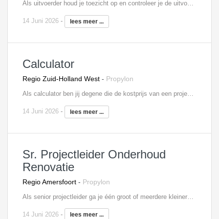
Als uitvoerder houd je toezicht op en controleer je de uitvoering van één of meerdere onderhoud- en/of renovatieprojecten. Je bent verantwoordelijk voor bewaking van kwaliteit, veiligheid, kosten en voortgang en voor de organisatie van de bouwactiviteiten. Ook signaleer je meer- en minderwerk. Je bent medeverantwoordelijk voor uitvoeringsvoorbereiding en verantwoordelijk voor uitvoering, nazorg en personeelsinzet. Je roept het materiaal en materieel af en koopt in overleg met de projectleider eventueel zelf in. Je verzorgt zelf de detail planningen en houdt je ook bezig met de kostenbewaking.
14 Juni 2026
-
lees meer ...
Calculator
Regio Zuid-Holland West
-
Propylon
Als calculator ben jij degene die de kostprijs van een project bepaalt. Jouw werkzaamheden bestaan uit het aanvragen en verwerken van offertes, het opstellen van gespecificeerde begrotingen, het maken van ramingen en het uittrekken van hoeveelheden voor een grote diversiteit aan bouwprojecten. Daarnaast beoordeel je verschillende contractstukken, formuleer je bezuinigingsvoorstellen voor de prijsonderhandelingen en zorg je voor de overdracht van gegevens aan het projectteam. Dit alles ten behoeve van diverse bouwprojecten. Binnen het team werk je samen met je collega’s om elk project zo succesvol mogelijk af te ronden.
14 Juni 2026
-
lees meer ...
Sr. Projectleider Onderhoud
Renovatie
Regio Amersfoort
-
Propylon
Als senior projectleider ga je één groot of meerdere kleinere onderhouds- en/of renovatieprojecten leiden en ben je gespreks- en sparringpartner voor de opdrachtgever. Je adviseert het bouwteam over bouwmethodieken en je vertegenwoordigt het bouwbedrijf tijdens je contacten met relaties. Je geeft leiding aan het projectteam, bestaande uit werkvoorbereiding en uitvoering. Je zorgt ervoor dat de projecten binnen de begroting blijven. Daarnaast zorg je er samen met de uitvoerder voor dat de projecten binnen de vastgestelde tijd klaar zijn. Je bent zowel financieel- als technisch eindverantwoordelijke voor de onderhouds- en/of renovatieprojecten. Ook behoort tot je taken een stukje inkoop van je projecten. Je draagt rechtstreeks verantwoording af aan de directie en behoort tot het MT.
14 Juni 2026
-
lees meer ...