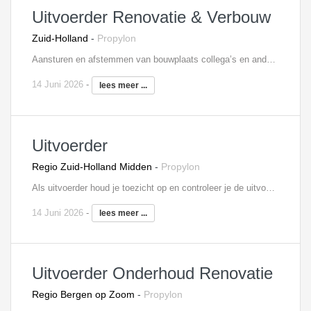
Uitvoerder Renovatie & Verbouw
Zuid-Holland
-
Propylon
Aansturen en afstemmen van bouwplaats collega’s en andere co-makers; Verantwoordelijk voor werkvoorbereidingen, planning, bouwplaats inrichting etc; Beschikbaar stellen van de nodige materialen, waarbij je let op kosten en kwaliteit; Uitvoeren van kwaliteitscontroles;
14 Juni 2026
-
lees meer ...
Uitvoerder
Regio Zuid-Holland Midden
-
Propylon
Als uitvoerder houd je toezicht op en controleer je de uitvoering op de bouwplaats. Je bent verantwoordelijk voor bewaking van kwaliteit, veiligheid, kosten en voortgang en voor de organisatie van de bouwactiviteiten. Ook signaleer je meer- en minderwerk. Je bent medeverantwoordelijk voor uitvoeringsvoorbereiding en verantwoordelijk voor uitvoering, nazorg en personeelsinzet. Je roept het materiaal en materieel af en koopt in overleg met de projectleider eventueel zelf in. Je verzorgt zelf de detail planningen en houdt je ook bezig met de kostenbewaking.
14 Juni 2026
-
lees meer ...
Uitvoerder Onderhoud Renovatie
Regio Bergen op Zoom
-
Propylon