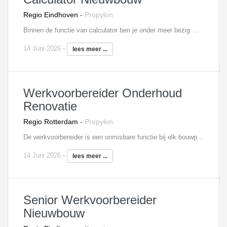
Regio Eindhoven
-
Propylon
Binnen de functie van calculator ben je onder meer bezig met het uitbrengen van offertes voor aanbestedingen en bouwteamwerken. Ook verzorg je voor één of meerdere nieuwbouwprojecten nacalculaties en stel je kostprijsbegrotingen vast. Het verwerken van meer -en minderwerk behoort ook tot de taken evenals andere calculatiewerkzaamheden aan de hand van bestek, tekeningen, schetsontwerpen en andere gegevens. Vanuit deze functie heb je ook de mogelijkheid om door te groeien naar een rol als senior calculator.
14 Juni 2026
-
lees meer ...
Werkvoorbereider Onderhoud
Renovatie
Regio Rotterdam
-
Propylon
De werkvoorbereider is een onmisbare functie bij elk bouwproject. Je bent hierbij namelijk verantwoordelijk voor de voorbereiding en de begeleiding van één of meerdere onderhoud- en renovatieprojecten, waarbij je ook het aanspreekpunt bent voor je collega’s die op de bouwplaats werkzaam zijn. Door jouw werk loopt de bouw van het project vlekkeloos. Als werkvoorbereider beoordeel je onder andere leveranciers, controleer je tekeningen, stel je planningen op en draag je zorg voor de complete technische voorbereiding. Je weet hiervoor goed om te gaan met diverse softwareprogramma’s, waaronder Solibri, AutoCad, Revit en MS Office. Tot slot ben je verantwoordelijk voor het bijhouden van meer- en minderwerk, opstellen van inkoopschema’s en woon je bouwvergaderingen bij.
14 Juni 2026
-
lees meer ...
Senior Werkvoorbereider
Nieuwbouw