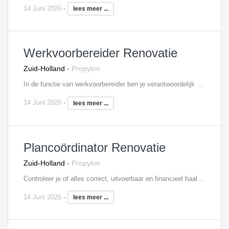
14 Juni 2026
-
lees meer ...
Werkvoorbereider Renovatie
Zuid-Holland
-
Propylon
In de functie van werkvoorbereider ben je verantwoordelijk voor de voorbereiding van de aan jou toegewezen bouwprojecten, in dit geval specifiek binnen het domein renovatie. Je coördineert en controleert daarbij tekeningen van de architect, constructeur, leveranciers en onderaannemers. Daarnaast neem je deel aan bouwvergaderingen en werkbesprekingen. In je dagelijks werk werk je nauw samen met de afdelingen inkoop en uitvoering, om zo de gestelde doelen te halen. Tevens draag je zorg voor de voorbereiding van de inkoop en bewaak je de kosten.
14 Juni 2026
-
lees meer ...
Plancoördinator Renovatie
Zuid-Holland
-
Propylon
Controleer je of alles correct, uitvoerbaar en financieel haalbaar is. Vraag je offertes aan die je vervolgens analyseert. Werk je zelfstandig samen met externe partijen, zoals onze strategisch partners, leveranciers en adviseurs. Pas je marktinnovaties en duurzame oplossingen toe.
14 Juni 2026
-
lees meer ...