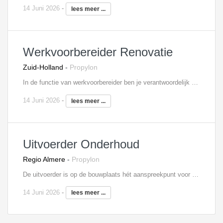
14 Juni 2026
-
lees meer ...
Werkvoorbereider Renovatie
Zuid-Holland
-
Propylon
In de functie van werkvoorbereider ben je verantwoordelijk voor de voorbereiding van de aan jou toegewezen bouwprojecten, in dit geval specifiek binnen het domein renovatie. Je coördineert en controleert daarbij tekeningen van de architect, constructeur, leveranciers en onderaannemers. Daarnaast neem je deel aan bouwvergaderingen en werkbesprekingen. In je dagelijks werk werk je nauw samen met de afdelingen inkoop en uitvoering, om zo de gestelde doelen te halen. Tevens draag je zorg voor de voorbereiding van de inkoop en bewaak je de kosten.
14 Juni 2026
-
lees meer ...
Uitvoerder Onderhoud
Regio Almere
-
Propylon
De uitvoerder is op de bouwplaats hét aanspreekpunt voor alle betrokken partijen op de bouw. Zo stuur je onderaannemers aan, heb je regelmatig overleg met de projectleider, verdeel je de werkzaamheden over de ploegen en geef je leiding aan junior uitvoerders. Verder ben je verantwoordelijk voor het afroepen van materieel en materialen, de algehele voortgang en planningen van het onderhoud- en renovatieproject, het signaleren van meer- en minderwerk en de volledige personeelsinzet.
14 Juni 2026
-
lees meer ...