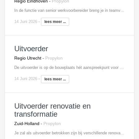
Regio Eindhoven
-
Propylon
In de functie van senior werkvoorbereider breng je in teamverband nieuwbouwprojecten tot uitvoer. Hierbij coach je eventueel de werkvoorbereiders binnen het projectteam en stuur je hen aan. Je bent verantwoordelijk voor de tijdige totstandkoming en distributie van (productie-) tekeningen. Hiertoe signaleer je meer- en minderwerk, waarover je rapporteert binnen het uitvoeringsteam. Verder maakt je deelschema's en bereken je hoeveelheden ten behoeve van bestellingen en verrekeningen met toeleveranciers. Je stelt registraties op ten aanzien van werkmethoden, manuren, productievoortgang en werkprestaties. Tot slot biedt je de uitvoerder ondersteuning bij de technisch / administratieve werkzaamheden ten behoeve van de kostenbewaking.
14 Juni 2026
-
lees meer ...
Uitvoerder
Regio Utrecht
-
Propylon
De uitvoerder is op de bouwplaats hét aanspreekpunt voor alle betrokken partijen op de bouw. Zo stuur je onderaannemers aan, heb je regelmatig overleg met de projectleider, verdeel je de werkzaamheden over de ploegen en geef je leiding aan junior uitvoerders. Verder ben je verantwoordelijk voor het afroepen van materieel en materialen, de algehele voortgang en planningen, het signaleren van meer- en minderwerk en de volledige personeelsinzet.
14 Juni 2026
-
lees meer ...
Uitvoerder renovatie en
transformatie
Zuid-Holland
-
Propylon
Je zal als uitvoerder betrokken zijn bij verschillende renovatie- en transformatieprojecten in de regio Zuid-Holland, voornamelijk in de woningbouw (in bewoonde staat), maar indien nodig ook binnen de utiliteitsbouw.