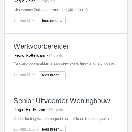
Regio Zeist
-
Propylon
Nieuwbouw 200 appartementen (40 miljoen)
15 Juni 2026
-
lees meer ...
Werkvoorbereider
Regio Rotterdam
-
Propylon
De werkvoorbereider is een onmisbare functie bij elk bouwproject. Je bent hierbij namelijk verantwoordelijk voor de voorbereiding en de begeleiding van één of meerdere projecten, waarbij je ook het aanspreekpunt bent voor je collega’s die op de bouwplaats werkzaam zijn. Door jouw werk loopt de bouw van het project vlekkeloos. Als werkvoorbereider beoordeel je onder andere leveranciers, controleer je tekeningen, stel je planningen op en draag je zorg voor de complete technische voorbereiding. Je weet hiervoor goed om te gaan met diverse softwareprogramma’s, waaronder Solibri, AutoCad, Revit en MS Office. Tot slot ben je verantwoordelijk voor het bijhouden van meer- en minderwerk, opstellen van inkoopschema’s en woon je bouwvergaderingen bij.
15 Juni 2026
-
lees meer ...
Senior Uitvoerder Woningbouw
Regio Eindhoven
-
Propylon
Onder leiding van de projectleider of bedrijfsleider geef je uitvoering aan een woningbouwproject. Je bent verantwoordelijk voor de dagelijkse gang van zaken op de bouwlocatie. Samen met de werkvoorbereiding, junior uitvoerders en deeluitvoerders realiseer je het bouwproject. Je stuurt de financiën en inkoop aan en bewaakt de voortgang, kwaliteit en veiligheid gedurende de uitvoering van het project. Ook organiseer en coördineer je alle te verrichten werkzaamheden op de bouwplaats. Vanwege jouw ervaring binnen de uitvoering ben je in staat complexe en grote woningbouwprojecten in goede banen te leiden en succesvol af te ronden.
15 Juni 2026
-
lees meer ...