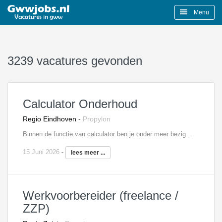
Menu
3239 vacatures gevonden
Calculator Onderhoud
Regio Eindhoven
-
Propylon
Binnen de functie van calculator ben je onder meer bezig met het uitbrengen van offertes voor aanbestedingen en bouwteamwerken. Ook verzorg je voor één of meerdere projecten binnen onderhoud en renovatie nacalculaties en stel je kostprijsbegrotingen vast. Het verwerken van meer -en minderwerk behoort ook tot de taken evenals andere calculatiewerkzaamheden aan de hand van bestek, tekeningen, schetsontwerpen en andere gegevens. Vanuit deze functie heb je ook de mogelijkheid om door te groeien naar een rol als senior calculator.
15 Juni 2026
-
lees meer ...
Werkvoorbereider (freelance /
ZZP)