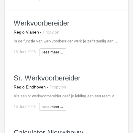
Werkvoorbereider
Regio Vianen
-
Propylon
In de functie van werkvoorbereider werk je zelfstandig aan de voorbereiding en begeleiding van de aan jou toegewezen projecten van begin tot eind. Tot jouw taken behoren onder andere:Het controleren van gegevens op technische uitvoerbaarheid, regelgeving en wettelijke normen;Het opstellen en bewaken van voorbereidings- en inkoopschema’s; Het bijhouden van het meer- en minderwerk;Onderhouden van contacten met de onderaannemers en regelen van de gehele documentenstroom; Verantwoordelijkheid over de gehele technische werkvoorbereiding.
15 Juni 2026
-
lees meer ...
Sr. Werkvoorbereider
Regio Eindhoven
-
Propylon
Als senior werkvoorbereider geef je leiding aan een team van werkvoorbereiders en coördineer je alle activiteiten die betrekking hebben op de werkvoorbereiding organisatie van het bouwproject. Je maakt in de verwervingsfase algemene tijdschema's en bepaalt werkmethodieken, waaruit de te hanteren algemene bouwplaats kosten van een project voortkomen. Je beheert de documentenstroom en zorgt ervoor dat de kwaliteits-, veiligheids- en milieumaatregelen worden gerealiseerd. In je werk heb je dagelijks contact met diverse interne en externe partijen en afdelingen, om zo de volledige planning tot in detail uit te werken.
14 Juni 2026
-
lees meer ...
Calculator Nieuwbouw