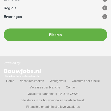
Regio's
Ervaringen
Filteren
Powered by:
Home
Vacatures zoeken
Werkgevers
Vacatures per functie
Vacatures per branche
Contact
Vacatures aannemerij (B&U en GWW)
Vacatures in de bouwkunde en civiele techniek
Financiële en administratieve vacatures