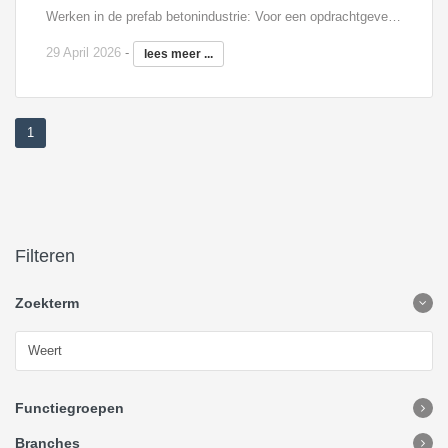
Werken in de prefab betonindustrie: Voor een opdrachtgever in de regio Weert zijn wij op zoek naar een productiemedewerker betonelementen. De organisatie is een flexibele en prijsbewuste partner in de prefab betonindustrie en richt zich op innovatieve en gedetailleerde oplossingen in betonproductie. Je werkt in een internationale werkomgeving waar vakmanschap en samenwerking centraal staan. Wat ga je doen? Ontkisten van prefab betonelementen Opstallen en verplaatsen van prefab elementen Plaatsen van wapening en instortvoorzieningen in de bekisting Afwerken van betonelementen na het stortproces Werken met gereedschap en hulpmiddelen (na instructie) Zorgen voor een veilige en nette werkplek
29 April 2026
-
lees meer ...
1
Filteren
Zoekterm
Functiegroepen
Branches