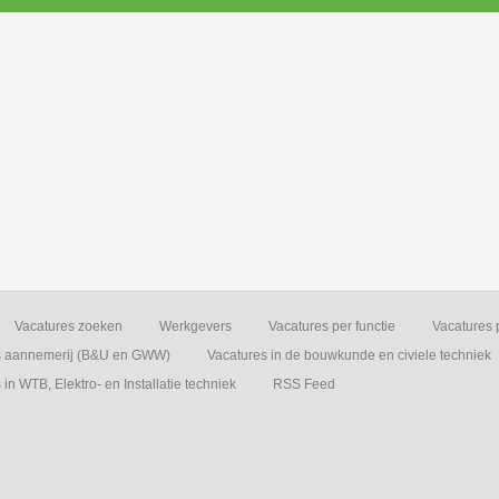
Vacatures zoeken
Werkgevers
Vacatures per functie
Vacatures 
s aannemerij (B&U en GWW)
Vacatures in de bouwkunde en civiele techniek
in WTB, Elektro- en Installatie techniek
RSS Feed