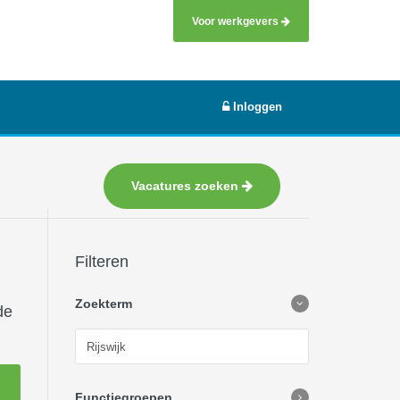
Voor werkgevers
Inloggen
Vacatures zoeken
Filteren
Zoekterm
de
Functiegroepen