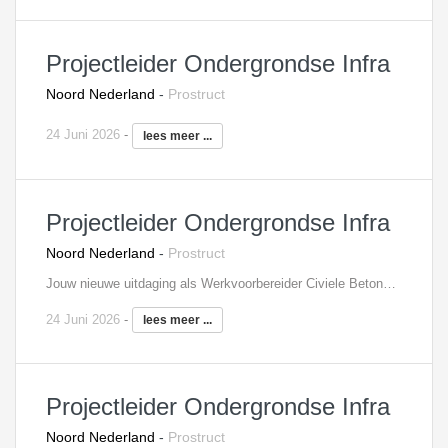
Projectleider Ondergrondse Infra
Noord Nederland
-
Prostruct
24 Juni 2026
-
lees meer ...
Projectleider Ondergrondse Infra
Noord Nederland
-
Prostruct
Jouw nieuwe uitdaging als Werkvoorbereider Civiele Betonbouw. Voor een klant in het noorden van het land zijn wij op zoek naar een Werkvoorberieder Beton. Wat ga jij doen? Als Werkvoorbereider Beton werk je in een team met andere werkvoorbereiders voor het betonwerk van het project. Je denkt mee in het bepalen van de meest efficiënte werkwijzen voor het betonwerk, bent betrokken bij het uitvoeringsontwerp, maakt planningen en werk-, verificatie- en keuringsplannen. Daarnaast stem je zaken af met de uitvoering en onderaannemers (bijv. voor bekisting, wapening, steigers, kranen, in te storten onderdelen, beton) en zorg je zorg ervoor dat zaken tijdig worden ingekocht en geleverd, waarbij je de onderaannemerscontracten bewaakt en zorgt voor de nodige werkbegeleiding tijdens de bouw. Als er afwijkingen zijn, stel jij deze op met de nodige technische vragen en komt samen met Site Engineering tot oplossingen. Het primaire doel is dat er buiten zo veilig en efficiënt mogelijk gebouwd kan worden, waarbij de eisen worden aangetoond. Wat zoeken wij? Ruime en relevante ervaring in de werkvoorbereiding op beton projecten. Opleidingsniveau MBO/HBO, richting Civiele Techniek. Ervaring met UAV-geïntegreerde contracten binnen multidisciplinaire projecten heeft een pré. Competenties: praktisch, stressbestendig, resultaatgericht, kostenbewustzijn, helikopterview. Wat mag je van ons verwachten? Een marktconform salaris; Uitstekende secundaire arbeidsvoorwaarden CAO Bouw & Infra; Uitzicht op een structureel dienstverband; Werken in een dynamisch team; Werken aan een prestigieus projecten met de nieuwste technieken. Interesse? Zie jij jezelf in deze uitdagende functie? Stuur ons dan je C.V. met motivatie of neem contact met ons op voor meer informatie.
24 Juni 2026
-
lees meer ...
Projectleider Ondergrondse Infra
Noord Nederland
-
Prostruct