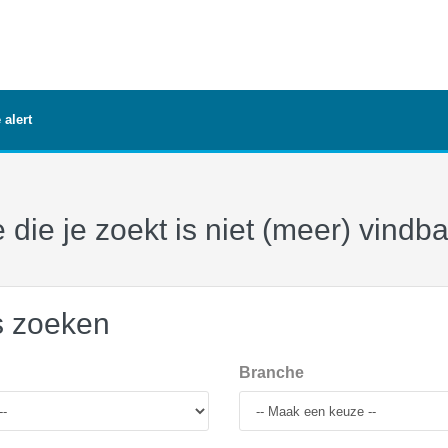
 alert
 die je zoekt is niet (meer) vindb
s zoeken
Branche