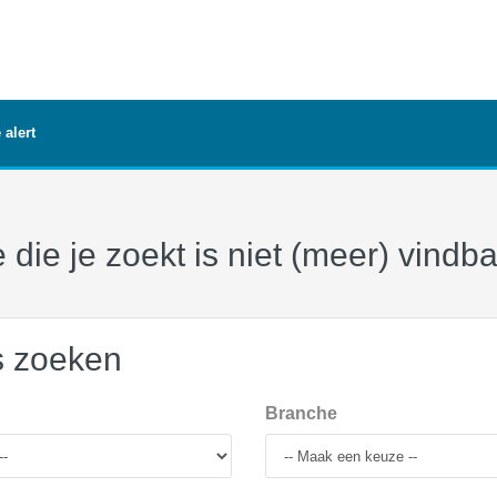
 alert
 die je zoekt is niet (meer) vindb
s zoeken
Branche