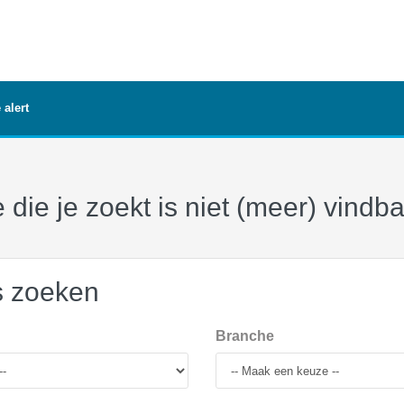
 alert
 die je zoekt is niet (meer) vindb
s zoeken
Branche