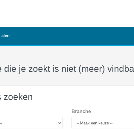
 alert
 die je zoekt is niet (meer) vindb
s zoeken
Branche