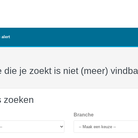
 alert
 die je zoekt is niet (meer) vindb
s zoeken
Branche