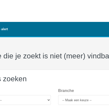
 alert
 die je zoekt is niet (meer) vindb
s zoeken
Branche