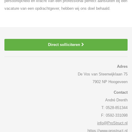
persoonlijkheid en kracht van een professional perfect aansluiten bij een
vacature van een opdrachtgever, hebben wij ons doel behaald.
Direct solliciteren
Adres
De Vos van Steenwijklaan 75
7902 NP Hoogeveen
Contact
André Drenth
T: 0528-851344
F: 0592-331098
info@ProStruct.nl
https://www.prostruct.nl