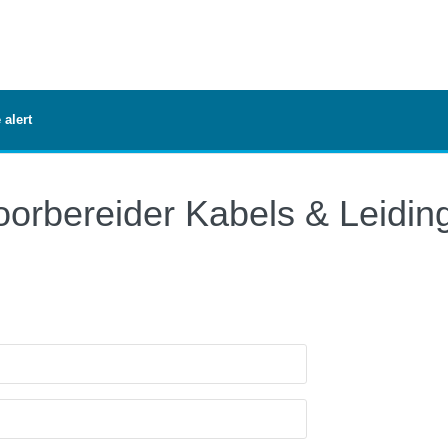
 alert
oorbereider Kabels & Leidin