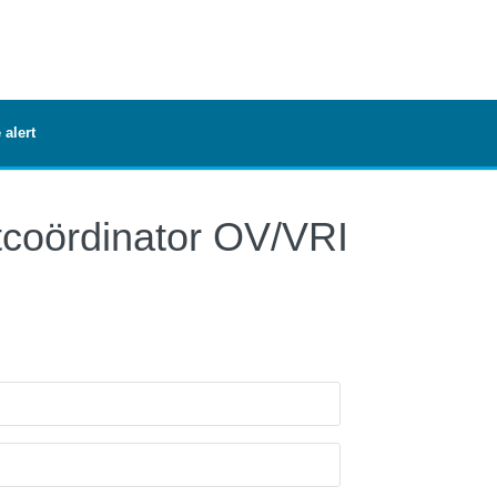
 alert
ctcoördinator OV/VRI