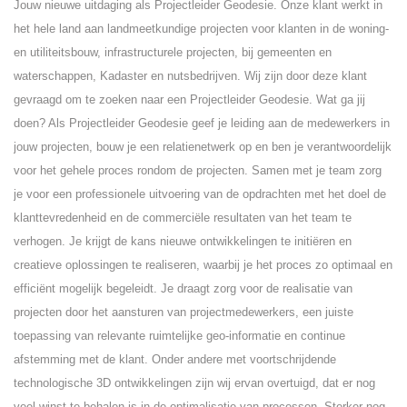
Jouw nieuwe uitdaging als Projectleider Geodesie. Onze klant werkt in
het hele land aan landmeetkundige projecten voor klanten in de woning-
en utiliteitsbouw, infrastructurele projecten, bij gemeenten en
waterschappen, Kadaster en nutsbedrijven. Wij zijn door deze klant
gevraagd om te zoeken naar een Projectleider Geodesie. Wat ga jij
doen? Als Projectleider Geodesie geef je leiding aan de medewerkers in
jouw projecten, bouw je een relatienetwerk op en ben je verantwoordelijk
voor het gehele proces rondom de projecten. Samen met je team zorg
je voor een professionele uitvoering van de opdrachten met het doel de
klanttevredenheid en de commerciële resultaten van het team te
verhogen. Je krijgt de kans nieuwe ontwikkelingen te initiëren en
creatieve oplossingen te realiseren, waarbij je het proces zo optimaal en
efficiënt mogelijk begeleidt. Je draagt zorg voor de realisatie van
projecten door het aansturen van projectmedewerkers, een juiste
toepassing van relevante ruimtelijke geo-informatie en continue
afstemming met de klant. Onder andere met voortschrijdende
technologische 3D ontwikkelingen zijn wij ervan overtuigd, dat er nog
veel winst te behalen is in de optimalisatie van processen. Sterker nog,