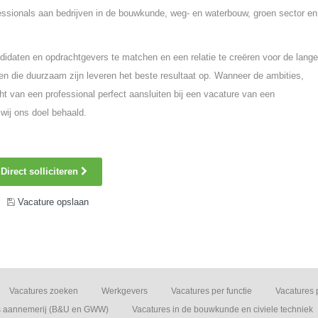
fessionals aan bedrijven in de bouwkunde, weg- en waterbouw, groen sector en
idaten en opdrachtgevers te matchen en een relatie te creëren voor de lange
n die duurzaam zijn leveren het beste resultaat op. Wanneer de ambities,
ht van een professional perfect aansluiten bij een vacature van een
wij ons doel behaald.
Direct solliciteren
Vacature opslaan
Vacatures zoeken
Werkgevers
Vacatures per functie
Vacatures 
s aannemerij (B&U en GWW)
Vacatures in de bouwkunde en civiele techniek