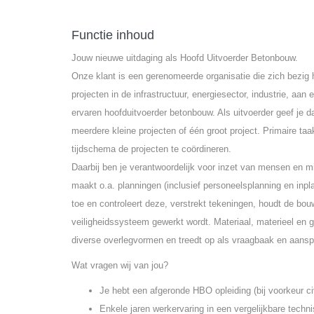
Functie inhoud
Jouw nieuwe uitdaging als Hoofd Uitvoerder Betonbouw.
Onze klant is een gerenomeerde organisatie die zich bezi
projecten in de infrastructuur, energiesector, industrie, aan
ervaren hoofduitvoerder betonbouw. Als uitvoerder geef je 
meerdere kleine projecten of één groot project. Primaire ta
tijdschema de projecten te coördineren.
Daarbij ben je verantwoordelijk voor inzet van mensen en mi
maakt o.a. planningen (inclusief personeelsplanning en in
toe en controleert deze, verstrekt tekeningen, houdt de bouw
veiligheidssysteem gewerkt wordt. Materiaal, materieel en 
diverse overlegvormen en treedt op als vraagbaak en aanspre
Wat vragen wij van jou?
Je hebt een afgeronde HBO opleiding (bij voorkeur ci
Enkele jaren werkervaring in een vergelijkbare techni