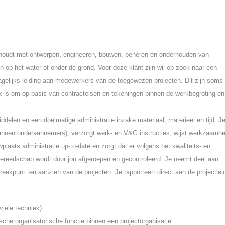
g houdt met ontwerpen, engineeren, bouwen, beheren én onderhouden van
 en op het water of onder de grond. Voor deze klant zijn wij op zoek naar een
dagelijks leiding aan medewerkers van de toegewezen projecten. Dit zijn soms
ak is om op basis van contracteisen en tekeningen binnen de werkbegroting en
ddelen en een doelmatige administratie inzake materiaal, materieel en tijd. J
plannen onderaannemers), verzorgt werk- en V&G instructies, wijst werkzaamh
plaats administratie up-to-date en zorgt dat er volgens het kwaliteits- en
gereedschap wordt door jou afgeroepen en gecontroleerd. Je neemt deel aan
ekpunt ten aanzien van de projecten. Je rapporteert direct aan de projectleid
viele techniek).
sche organisatorische functie binnen een projectorganisatie.