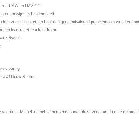
 m.b.t. RAW en UAV GC.
ag de touwtjes in handen heeft.
ouden, vooruit denken en hebt een goed ontwikkeld probleemoplossend vermo
t een kwalitatief resultaat komt.
et tijdsdruk.
.
ouw ervaring.
m CAO Bouw & Infra.
e vacature. Misschien heb je nog vragen over deze vacature. Laat je nummer