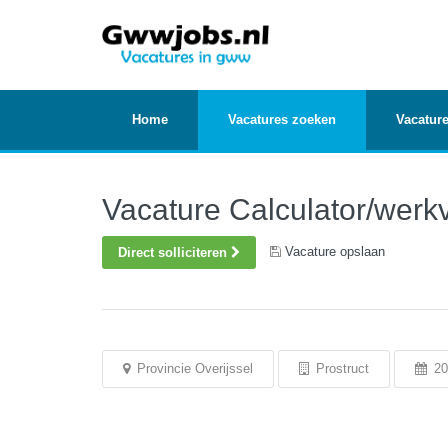
Home
Vacatures zoeken
Vacature
Vacature Calculator/wer
Vacature opslaan
Direct solliciteren
Provincie Overijssel
Prostruct
20