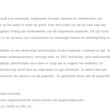
g houdt met ontwerpen, engineeren, bouwen, beheren én onderhouden van
 en op het water of onder de grond. Voor deze klant zijn wij op zoek naar een
dagelijks leiding aan medewerkers van de toegewezen projecten. Dit zijn soms
ak is om op basis van contracteisen en tekeningen binnen de werkbegroting en
ddelen en een doelmatige administratie inzake materiaal, materieel en tijd. J
plannen onderaannemers), verzorgt werk- en V&G instructies, wijst werkzaamh
plaats administratie up-to-date en zorgt dat er volgens het kwaliteits- en
gereedschap wordt door jou afgeroepen en gecontroleerd. Je neemt deel aan
ekpunt ten aanzien van de projecten. Je rapporteert direct aan de projectleid
viele techniek).
sche organisatorische functie binnen een projectorganisatie.
 m.b.t. RAW en UAV GC.