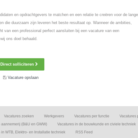
idaten en opdrachtgevers te matchen en een relatie te creëren voor de lange
n die duurzaam zijn leveren het beste resultaat op. Wanneer de ambities,
ht van een professional perfect aansluiten bij een vacature van een
wij ons doel behaald.
Direct solliciteren
Vacature opslaan
Vacatures zoeken
Werkgevers
Vacatures per functie
Vacatures 
s aannemerij (B&U en GWW)
Vacatures in de bouwkunde en civiele techniek
in WTB, Elektro- en Installatie techniek
RSS Feed