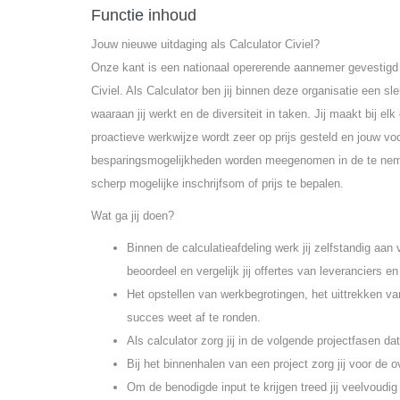
Functie inhoud
Jouw nieuwe uitdaging als Calculator Civiel?
Onze kant is een nationaal opererende aannemer gevestigd i
Civiel. Als Calculator ben jij binnen deze organisatie een sl
waaraan jij werkt en de diversiteit in taken. Jij maakt bij el
proactieve werkwijze wordt zeer op prijs gesteld en jouw vo
besparingsmogelijkheden worden meegenomen in de te nemen 
scherp mogelijke inschrijfsom of prijs te bepalen.
Wat ga jij doen?
Binnen de calculatieafdeling werk jij zelfstandig aan 
beoordeel en vergelijk jij offertes van leveranciers 
Het opstellen van werkbegrotingen, het uittrekken v
succes weet af te ronden.
Als calculator zorg jij in de volgende projectfasen d
Bij het binnenhalen van een project zorg jij voor de 
Om de benodigde input te krijgen treed jij veelvoudi