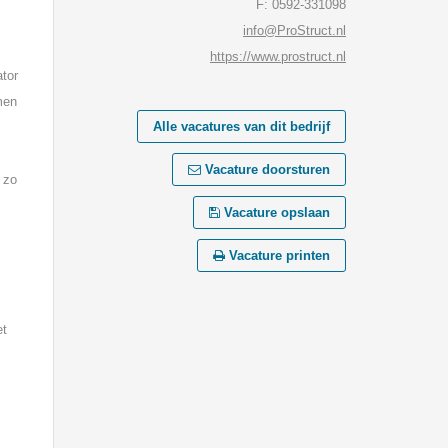
F: 0592-331098
info@ProStruct.nl
https://www.prostruct.nl
ator
men
Alle vacatures van dit bedrijf
Vacature doorsturen
 zo
Vacature opslaan
Vacature printen
et