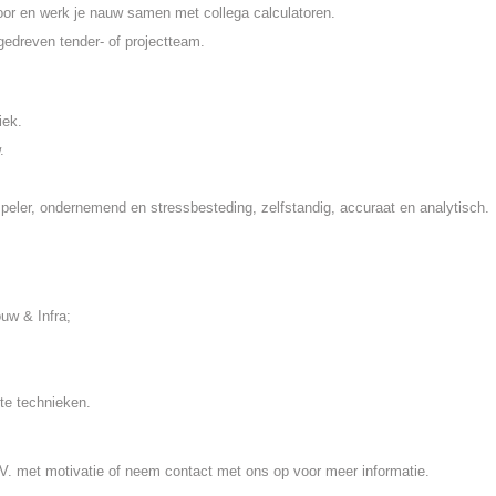
 voor en werk je nauw samen met collega calculatoren.
 gedreven tender- of projectteam.
iek.
.
speler, ondernemend en stressbesteding, zelfstandig, accuraat en analytisch.
uw & Infra;
te technieken.
 C.V. met motivatie of neem contact met ons op voor meer informatie.