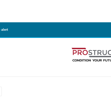
 alert
l