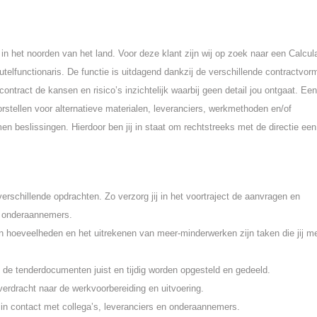
n het noorden van het land. Voor deze klant zijn wij op zoek naar een Calcul
eutelfunctionaris. De functie is uitdagend dankzij de verschillende contractvor
k contract de kansen en risico’s inzichtelijk waarbij geen detail jou ontgaat. Een
orstellen voor alternatieve materialen, leveranciers, werkmethoden en/of
beslissingen. Hierdoor ben jij in staat om rechtstreeks met de directie een
verschillende opdrachten. Zo verzorg jij in het voortraject de aanvragen en
en onderaannemers.
an hoeveelheden en het uitrekenen van meer-minderwerken zijn taken die jij m
at de tenderdocumenten juist en tijdig worden opgesteld en gedeeld.
overdracht naar de werkvoorbereiding en uitvoering.
g in contact met collega’s, leveranciers en onderaannemers.