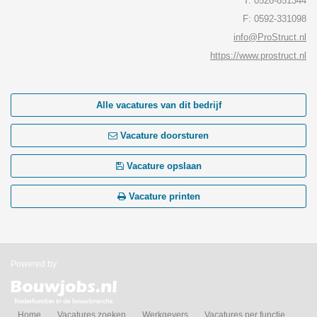
T: 0528-851344
F: 0592-331098
info@ProStruct.nl
https://www.prostruct.nl
Alle vacatures van dit bedrijf
Vacature doorsturen
Vacature opslaan
Vacature printen
Powered by:
Home
Vacatures zoeken
Werkgevers
Vacatures per functie