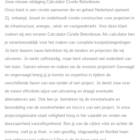
Jouw nieuwe uitdaging Calculator Civiele Betonbouw.
Onze klant is een civiele aannemer die en geheel Nederland opereert.
Zij ontwerpt, bouwt en onderhoudt civiele constructies voor projecten in
de infrastructuur, energie-, wind- en vastgoedmarkt. Voor deze klant
zoeken wij een ervaren Calculator Civiele Betonbouw. Als calculator ben
je verantwoordelijk voor het maken van complete kostprijsbegrotingen.
Je bent daarom nauw betrokken bij de tenders en projecten die wij
uitvoeren. Je werkt zelfstandig, maar bent uiteraard wel onderdeel van
het team. Samen winnen en maken we de mooiste projecten! Gevraagd
en ongevraagd breng jij je kennis en expertise in tijdens de
verschillende fasen van een tender of een project. Je denkt mee over
de meest efficiënte wijze van uitvoering en draagt eventuele
alternatieven aan. Ook ben je betrokken bij de inventarisatie en
beoordeling van de onzekerheden en risico’s van een project. In onze
projectorganisatie staat veiligheid hoog in het vaandel en vinden we
duurzaamheid vanzelfsprekend. Ben jij van de cijfers vóór en achter de
komma, voel je je thuis in een gezellig, slagvaardig en flexibel team
met enthousiaste collega’s? Dan is dit de baan voor jou!