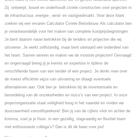
Zij ontwerpt, bouwt en onderhoudt civiele constructies voor projecten in
de infrastructuur, energie-, wind- en vastgoedmarkt. Voor deze klant
zoeken wij een ervaren Calculator Civiele Betonbouw. Als calculator ben
je verantwoordelijk voor het maken van complete kostprijsbegrotingen.
Je bent daarom nauw betrokken bij de tenders en projecten die wij
uitvoeren. Je werkt zelfstandig, maar bent uiteraard wel onderdeel van
het team. Samen winnen en maken we de mooiste projecten! Gevraagd
en ongevraagd breng jij je kennis en expertise in tijdens de
verschillende fasen van een tender of een project. Je denkt mee over
de meest efficiënte wijze van uitvoering en draagt eventuele
alternatieven aan. Ook ben je betrokken bij de inventarisatie en
beoordeling van de onzekerheden en risico’s van een project. In onze
projectorganisatie staat veiligheid hoog in het vaandel en vinden we
duurzaamheid vanzelfsprekend. Ben jij van de cijfers vóór en achter de
komma, voel je je thuis in een gezellig, slagvaardig en flexibel team
met enthousiaste collega’s? Dan is dit de baan voor jou!