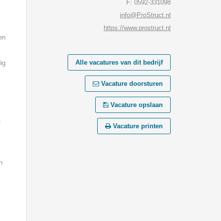
F: 0592-331098
info@ProStruct.nl
https://www.prostruct.nl
en
Alle vacatures van dit bedrijf
ig
Vacature doorsturen
Vacature opslaan
,
Vacature printen
n