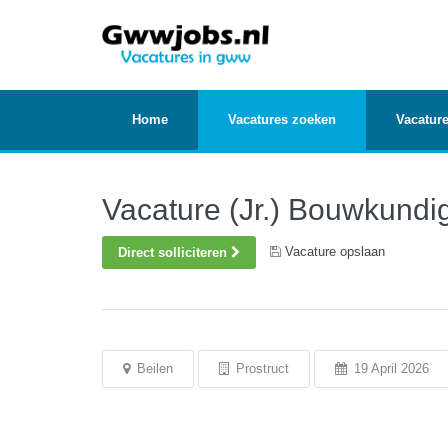
Home
Vacatures zoeken
Vacature
Vacature (Jr.) Bouwkundi
Vacature opslaan
Direct solliciteren
Beilen
Prostruct
19 April 2026